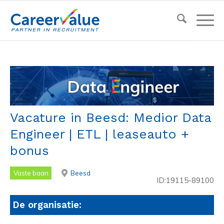
Vacature in Beesd: Medior Data
Engineer | ETL | leaseauto +
bonus
Vaste baan
Beesd
ID:19115-89100
De organisatie: