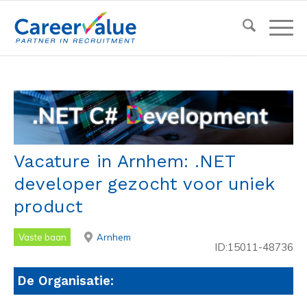
Vacature in Arnhem: .NET
developer gezocht voor uniek
product
Vaste baan
Arnhem
ID:15011-48736
De Organisatie: