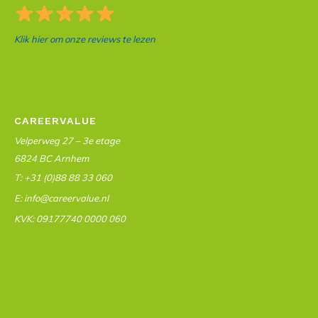
Klik hier om onze reviews te lezen
CAREERVALUE
Velperweg 27 – 3e etage
6824 BC Arnhem
T: +31 (0)88 88 33 060
E: info@careervalue.nl
KVK: 09177740 0000 060