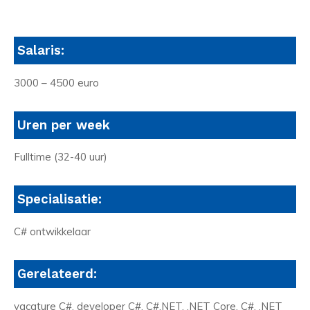
Salaris:
3000 – 4500 euro
Uren per week
Fulltime (32-40 uur)
Specialisatie:
C# ontwikkelaar
Gerelateerd:
vacature C#, developer C#, C#.NET, .NET Core, C#, .NET