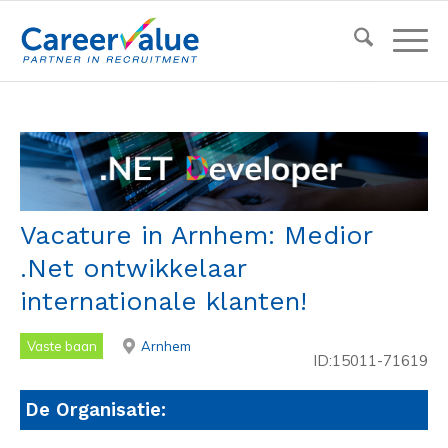
Vacature in Arnhem: Medior
.Net ontwikkelaar
internationale klanten!
Vaste baan
Arnhem
ID:15011-71619
De Organisatie: