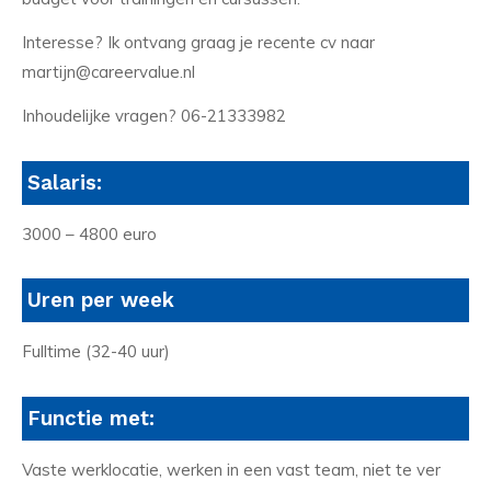
Interesse? Ik ontvang graag je recente cv naar
martijn@careervalue.nl
Inhoudelijke vragen? 06-21333982
Salaris:
3000 – 4800 euro
Uren per week
Fulltime (32-40 uur)
Functie met:
Vaste werklocatie, werken in een vast team, niet te ver