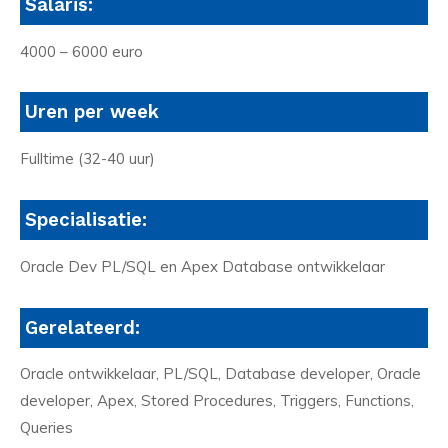
Salaris:
4000 – 6000 euro
Uren per week
Fulltime (32-40 uur)
Specialisatie:
Oracle Dev PL/SQL en Apex Database ontwikkelaar
Gerelateerd:
Oracle ontwikkelaar, PL/SQL, Database developer, Oracle
developer, Apex, Stored Procedures, Triggers, Functions,
Queries