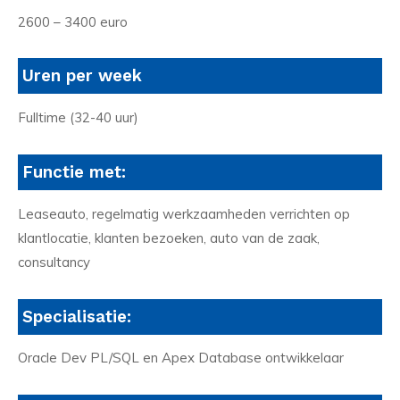
2600 – 3400 euro
Uren per week
Fulltime (32-40 uur)
Functie met:
Leaseauto, regelmatig werkzaamheden verrichten op
klantlocatie, klanten bezoeken, auto van de zaak,
consultancy
Specialisatie:
Oracle Dev PL/SQL en Apex Database ontwikkelaar