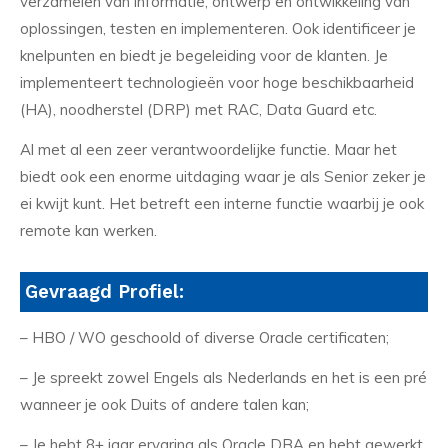
verzamelen van informatie, ontwerp en ontwikkeling van
oplossingen, testen en implementeren. Ook identificeer je
knelpunten en biedt je begeleiding voor de klanten. Je
implementeert technologieën voor hoge beschikbaarheid
(HA), noodherstel (DRP) met RAC, Data Guard etc.
Al met al een zeer verantwoordelijke functie. Maar het
biedt ook een enorme uitdaging waar je als Senior zeker je
ei kwijt kunt. Het betreft een interne functie waarbij je ook
remote kan werken.
Gevraagd Profiel:
– HBO / WO geschoold of diverse Oracle certificaten;
– Je spreekt zowel Engels als Nederlands en het is een pré
wanneer je ook Duits of andere talen kan;
– Je hebt 8+ jaar ervaring als Oracle DBA en hebt gewerkt