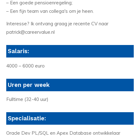
– Een goede pensioenregeling;
– Een fijn team van collega's om je heen.
Interesse? Ik ontvang graag je recente CV naar
patrick@careervalue.nl
Salaris:
4000 – 6000 euro
Uren per week
Fulltime (32-40 uur)
Specialisatie:
Oracle Dev PL/SQL en Apex Database ontwikkelaar