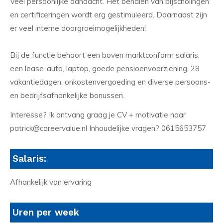
Veel persoonlijke aandacht. Het behalen van bijscholingen
en certificeringen wordt erg gestimuleerd. Daarnaast zijn
er veel interne doorgroeimogelijkheden!
Bij de functie behoort een boven marktconform salaris,
een lease-auto, laptop, goede pensioenvoorziening, 28
vakantiedagen, onkostenvergoeding en diverse persoons-
en bedrijfsafhankelijke bonussen.
Interesse? Ik ontvang graag je CV + motivatie naar
patrick@careervalue.nl Inhoudelijke vragen? 0615653757
Salaris:
Afhankelijk van ervaring
Uren per week