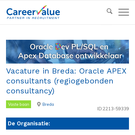
Vacature in Breda: Oracle APEX
consultants (regiogebonden
consultancy)
Vaste baan
Breda
ID:2213-59339
De Organisatie: