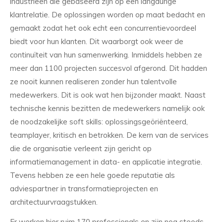
industrieën die gebaseerd zijn op een langdurige
klantrelatie. De oplossingen worden op maat bedacht en
gemaakt zodat het ook echt een concurrentievoordeel
biedt voor hun klanten. Dit waarborgt ook weer de
continuïteit van hun samenwerking. Inmiddels hebben ze
meer dan 1100 projecten succesvol afgerond. Dit hadden
ze nooit kunnen realiseren zonder hun talentvolle
medewerkers. Dit is ook wat hen bijzonder maakt. Naast
technische kennis bezitten de medewerkers namelijk ook
de noodzakelijke soft skills: oplossingsgeöriënteerd,
teamplayer, kritisch en betrokken. De kern van de services
die de organisatie verleent zijn gericht op
informatiemanagement in data- en applicatie integratie.
Tevens hebben ze een hele goede reputatie als
adviespartner in transformatieprojecten en
architectuurvraagstukken.
Er werken hier ruim 170 professionals en zijn nog steeds