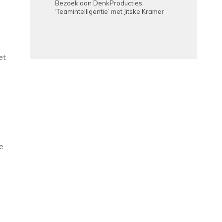
Bezoek aan DenkProducties:
‘Teamintelligentie’ met Jitske Kramer
et
e