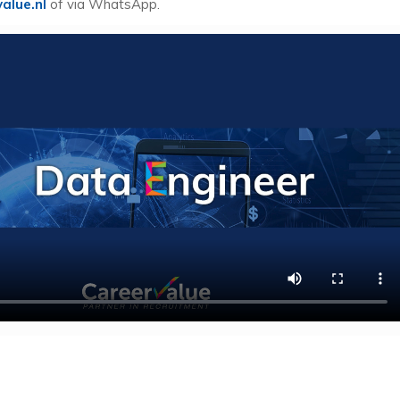
alue.nl
of via WhatsApp.