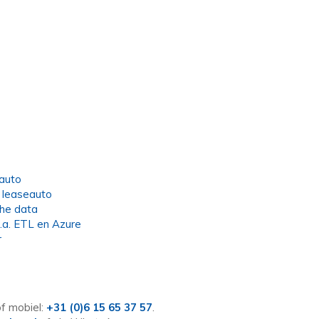
eauto
 leaseauto
he data
.a. ETL en Azure
r
f mobiel:
+31 (0)6 15 65 37 57
.