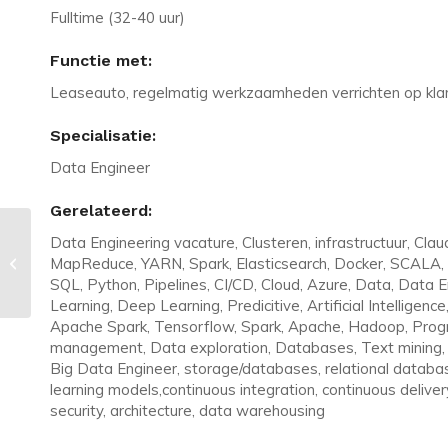
Fulltime (32-40 uur)
Functie met:
Leaseauto, regelmatig werkzaamheden verrichten op klant
Specialisatie:
Data Engineer
Gerelateerd:
Data Engineering vacature, Clusteren, infrastructuur, Cl
Vacature in Apeldoorn: IT Support
MapReduce, YARN, Spark, Elasticsearch, Docker, SCALA,
Consultant | ERP Software | 32-40
SQL, Python, Pipelines, CI/CD, Cloud, Azure, Data, Data 
uur
Learning, Deep Learning, Predicitive, Artificial Intelligen
Apache Spark, Tensorflow, Spark, Apache, Hadoop, Prog
management, Data exploration, Databases, Text mining, 
Big Data Engineer, storage/databases, relational databa
learning models,continuous integration, continuous delive
security, architecture, data warehousing