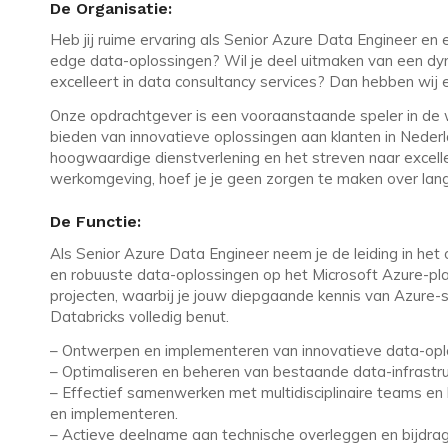
De Organisatie:
Heb jij ruime ervaring als Senior Azure Data Engineer e
edge data-oplossingen? Wil je deel uitmaken van een dy
excelleert in data consultancy services? Dan hebben wij 
Onze opdrachtgever is een vooraanstaande speler in de w
bieden van innovatieve oplossingen aan klanten in Nederl
hoogwaardige dienstverlening en het streven naar excelle
werkomgeving, hoef je je geen zorgen te maken over lan
De Functie:
Als Senior Azure Data Engineer neem je de leiding in he
en robuuste data-oplossingen op het Microsoft Azure-platf
projecten, waarbij je jouw diepgaande kennis van Azure
Databricks volledig benut.
– Ontwerpen en implementeren van innovatieve data-oplo
– Optimaliseren en beheren van bestaande data-infrastru
– Effectief samenwerken met multidisciplinaire teams e
en implementeren.
– Actieve deelname aan technische overleggen en bijdra