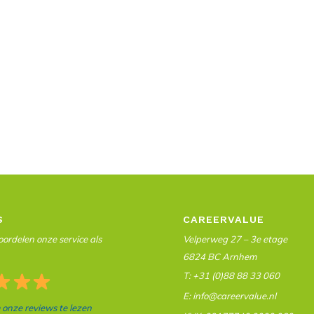
S
CAREERVALUE
ordelen onze service als
Velperweg 27 – 3e etage
6824 BC Arnhem
T: +31 (0)88 88 33 060
E: info@careervalue.nl
m onze reviews te lezen