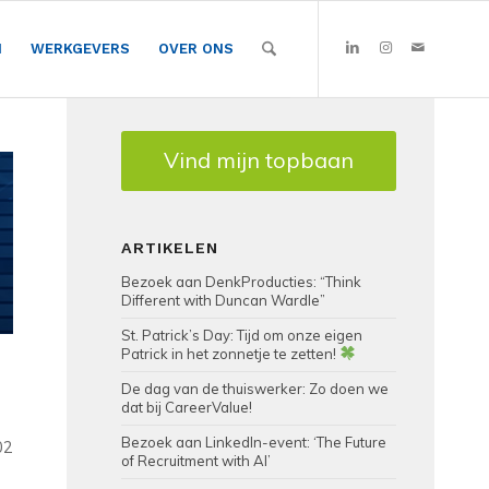
N
WERKGEVERS
OVER ONS
Vind mijn topbaan
ARTIKELEN
Bezoek aan DenkProducties: “Think
Different with Duncan Wardle”
St. Patrick’s Day: Tijd om onze eigen
Patrick in het zonnetje te zetten!
De dag van de thuiswerker: Zo doen we
dat bij CareerValue!
Bezoek aan LinkedIn-event: ‘The Future
02
of Recruitment with AI’