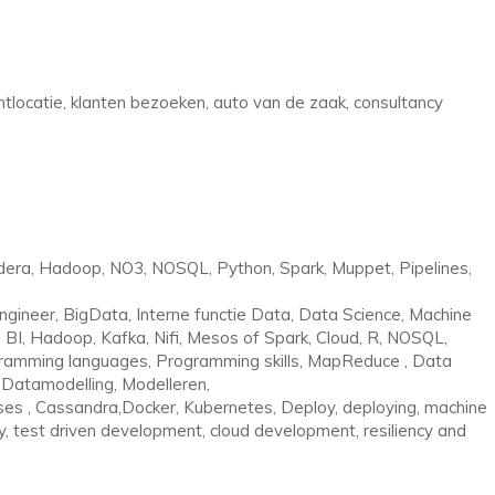
locatie, klanten bezoeken, auto van de zaak, consultancy
audera, Hadoop, NO3, NOSQL, Python, Spark, Muppet, Pipelines,
Engineer, BigData, Interne functie Data, Data Science, Machine
ce, BI, Hadoop, Kafka, Nifi, Mesos of Spark, Cloud, R, NOSQL,
ramming languages, Programming skills, MapReduce , Data
Datamodelling, Modelleren,
ses , Cassandra,Docker, Kubernetes, Deploy, deploying, machine
ry, test driven development, cloud development, resiliency and