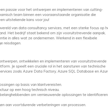
n een passie voor het ontwerpen en implementeren van cutting-
namisch team binnen een vooraanstaande organisatie die
een uitstekende kans voor jou!
ereld van data consultancy services, met een sterke focus op h
and. Het bedrijf staat bekend om zijn vooruitstrevende aanpak,
ntie in alles wat ze ondernemen. Werkend in een flexibele
ge reisdagen.
t ontwerpen, ontwikkelen en implementeren van vooruitstrevende
orm. Je speelt een cruciale rol in het aansturen van technische
-services zoals Azure Data Factory, Azure SQL Database en Azur
ssingen op basis van klantvereisten.
ctuur op een hoog technisch niveau.
n belanghebbenden om vernieuwende oplossingen te identificeren
gen aan voortdurende verbeteringen van processen.