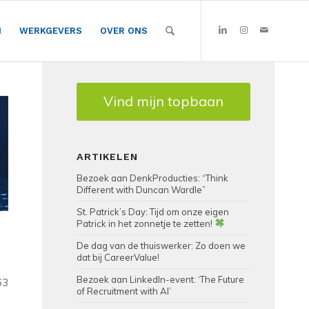
N
WERKGEVERS
OVER ONS
Vind mijn topbaan
ARTIKELEN
Bezoek aan DenkProducties: “Think
Different with Duncan Wardle”
St. Patrick’s Day: Tijd om onze eigen
Patrick in het zonnetje te zetten!
De dag van de thuiswerker: Zo doen we
dat bij CareerValue!
Bezoek aan LinkedIn-event: ‘The Future
63
of Recruitment with AI’