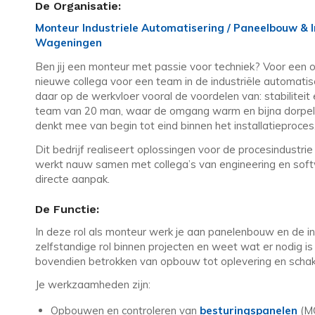
De Organisatie:
Monteur Industriele Automatisering / Paneelbouw & Inst
Wageningen
Ben jij een monteur met passie voor techniek? Voor een
nieuwe collega voor een team in de industriële automatis
daar op de werkvloer vooral de voordelen van: stabiliteit 
team van 20 man, waar de omgang warm en bijna dorpelijk
denkt mee van begin tot eind binnen het installatieproces
Dit bedrijf realiseert oplossingen voor de procesindustrie
werkt nauw samen met collega’s van engineering en softwa
directe aanpak.
De Functie:
In deze rol als monteur werk je aan panelenbouw en de in
zelfstandige rol binnen projecten en weet wat er nodig is 
bovendien betrokken van opbouw tot oplevering en schake
Je werkzaamheden zijn:
Opbouwen en controleren van
besturingspanelen
(MC