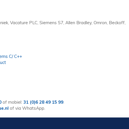
niek, Vacature PLC, Siemens S7, Allen Bradley, Omron, Beckoff,
D
ems C/ C++
uct
0
of mobiel:
31 (0)6 28 49 15 99
.
ue.nl
of via WhatsApp.