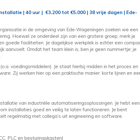
allatie | 40 uur | €3.200 tot €5.000 | 38 vrije dagen | Ede-
 organisatie in de omgeving van Ede-Wageningen zoeken we een
ering. Hoewel ze onderdeel zijn van een grotere groep, merk je
en goede faciliteiten. Je dagelijkse werkplek is echter een compa
 aanvoelt. Omdat het team klein is, ben je geen nummertje; je
.
 (o.a. voedingsmiddelen). Je staat hierbij midden in het proces en
re. Zij werken hier op een praktische manier: korte lijnen en ee
stallatie van industriële automatiseringsoplossingen. Je hebt een
om installaties goed en veilig te laten functioneren. Je bent
lt regelmatig met collega’s uit engineering en software.
C, PLC en besturingskasten)