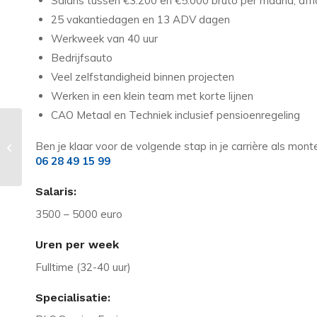
Salaris tussen €3.200 en €5.000 bruto per maand, afha
25 vakantiedagen en 13 ADV dagen
Werkweek van 40 uur
Bedrijfsauto
Veel zelfstandigheid binnen projecten
Werken in een klein team met korte lijnen
CAO Metaal en Techniek inclusief pensioenregeling
Vacature in Veenendaal: Integratie
Ben je klaar voor de volgende stap in je carrière als mont
Specialist | Kafka | lease auto +
06 28 49 15 99
bonus
Salaris:
3500 – 5000 euro
Uren per week
Fulltime (32-40 uur)
Specialisatie: