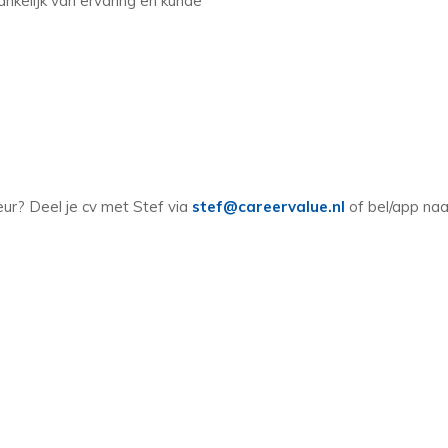
nkelijk van ervaring en kunde
eur? Deel je cv met Stef via
stef@careervalue.nl
of bel/app naa