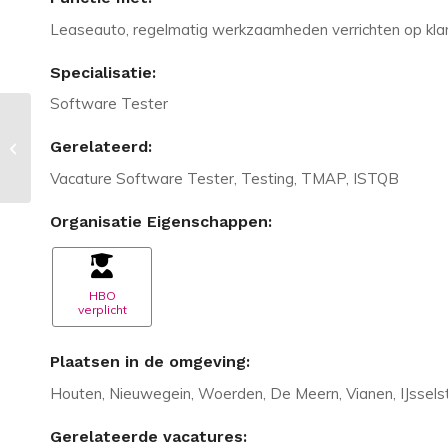
Leaseauto, regelmatig werkzaamheden verrichten op klant
Specialisatie:
Software Tester
Vacature in Amsterdam: Senior
Gerelateerd:
Azure Data Engineer – Innovatieve
Data-...
Vacature Software Tester, Testing, TMAP, ISTQB
Organisatie Eigenschappen:
HBO
verplicht
Plaatsen in de omgeving:
Houten, Nieuwegein, Woerden, De Meern, Vianen, IJssels
Gerelateerde vacatures: