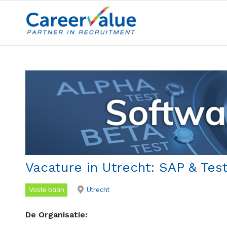
Vacature in Utrecht: SAP & Tes
Vaste baan
Utrecht
De Organisatie: