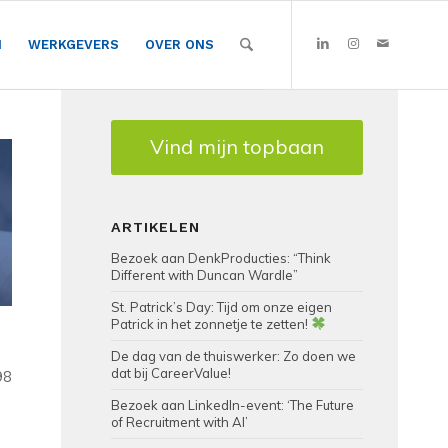
N
WERKGEVERS
OVER ONS
Vind mijn topbaan
ARTIKELEN
Bezoek aan DenkProducties: “Think
Different with Duncan Wardle”
St. Patrick’s Day: Tijd om onze eigen
Patrick in het zonnetje te zetten!
De dag van de thuiswerker: Zo doen we
dat bij CareerValue!
98
Bezoek aan LinkedIn-event: ‘The Future
of Recruitment with AI’