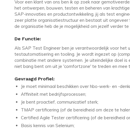
Voor een klant van ons ben ik op zoek naar gemotiveerde,
het ontwerpen, bouwen, testen en beheren van krachtige b
SAP-innovaties en productontwikkeling, jij als test engine
zeer platte organisatiestructuur en bestaat uit ongeveer
de organisatie heb de je mogelijkheid om jezelf verder te
De Functie:
Als SAP Test Engineer ben je verantwoordelijk voor het ui
testautomatisering en tooling. Je wordt ingezet op (compl
combinatie met andere systemen. Je uiteindelijke doel is e
niet bang bent om uit je 'comfortzone' te treden en mee 
Gevraagd Profiel:
Je moet minimaal beschikken over hbo-werk- en -denkn
Affiniteit met bedrijfsprocessen;
Je bent proactief, communicatief sterk;
TMAP certificering (of de bereidheid om deze te halen
Certified Agile Tester certificering (of de bereidheid 
Basis kennis van Selenium;