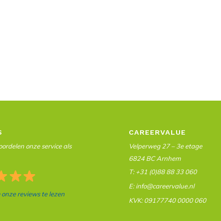
S
CAREERVALUE
ordelen onze service als
Velperweg 27 – 3e etage
6824 BC Arnhem
T: +31 (0)88 88 33 060
E: info@careervalue.nl
m onze reviews te lezen
KVK: 09177740 0000 060