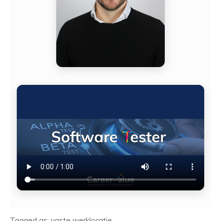
Tagged as: vaste werklocatie