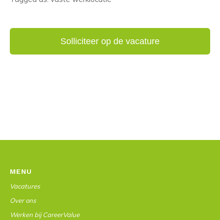
MENU
Vacatures
Over ons
Werken bij CareerValue