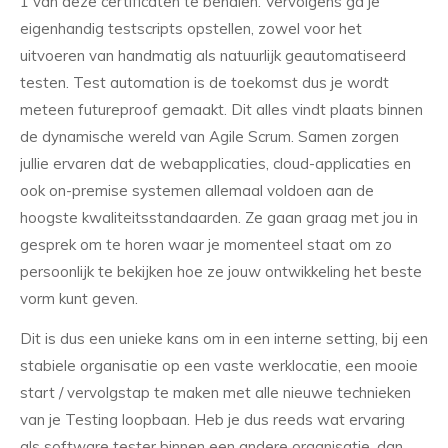
1 van deze certificaten te behalen. Vervolgens ga je
eigenhandig testscripts opstellen, zowel voor het
uitvoeren van handmatig als natuurlijk geautomatiseerd
testen. Test automation is de toekomst dus je wordt
meteen futureproof gemaakt. Dit alles vindt plaats binnen
de dynamische wereld van Agile Scrum. Samen zorgen
jullie ervaren dat de webapplicaties, cloud-applicaties en
ook on-premise systemen allemaal voldoen aan de
hoogste kwaliteitsstandaarden. Ze gaan graag met jou in
gesprek om te horen waar je momenteel staat om zo
persoonlijk te bekijken hoe ze jouw ontwikkeling het beste
vorm kunt geven.
Dit is dus een unieke kans om in een interne setting, bij een
stabiele organisatie op een vaste werklocatie, een mooie
start / vervolgstap te maken met alle nieuwe technieken
van je Testing loopbaan. Heb je dus reeds wat ervaring
als software tester binnen een andere organisatie, dan