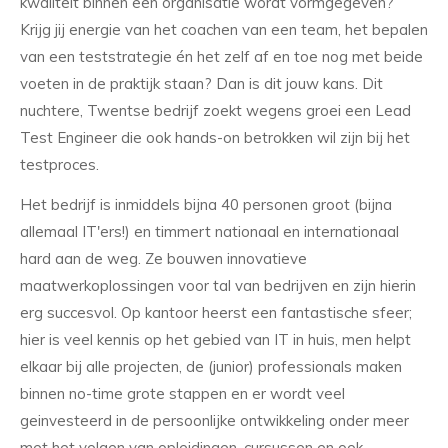
kwaliteit binnen een organisatie wordt vormgegeven?
Krijg jij energie van het coachen van een team, het bepalen
van een teststrategie én het zelf af en toe nog met beide
voeten in de praktijk staan? Dan is dit jouw kans. Dit
nuchtere, Twentse bedrijf zoekt wegens groei een Lead
Test Engineer die ook hands-on betrokken wil zijn bij het
testproces.
Het bedrijf is inmiddels bijna 40 personen groot (bijna
allemaal IT'ers!) en timmert nationaal en internationaal
hard aan de weg. Ze bouwen innovatieve
maatwerkoplossingen voor tal van bedrijven en zijn hierin
erg succesvol. Op kantoor heerst een fantastische sfeer;
hier is veel kennis op het gebied van IT in huis, men helpt
elkaar bij alle projecten, de (junior) professionals maken
binnen no-time grote stappen en er wordt veel
geinvesteerd in de persoonlijke ontwikkeling onder meer
met het volgen van opleidingen, cursussen en ook