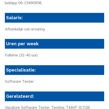
bel/app 06-15490856.
Salaris:
Afhankelijk van ervaring
Uren per week
Fulltime (32-40 uur)
Specialisatie:
Software Tester
Gerelateerd:
Vacature Software Tester, Testing, TMAP, ISTQB