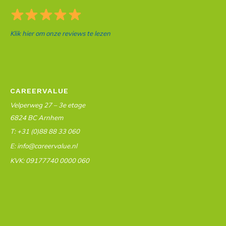
Klik hier om onze reviews te lezen
CAREERVALUE
Velperweg 27 – 3e etage
6824 BC Arnhem
T: +31 (0)88 88 33 060
E: info@careervalue.nl
KVK: 09177740 0000 060