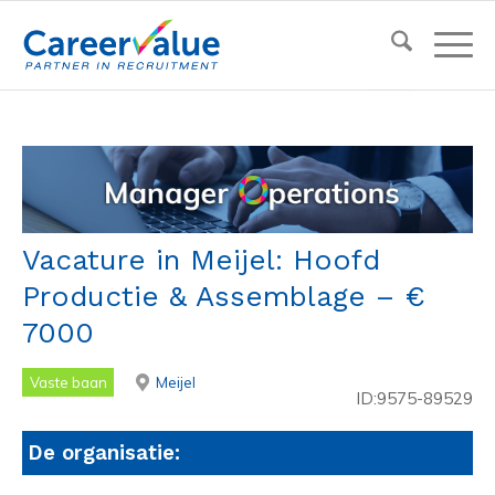
Vacature in Meijel: Hoofd
Productie & Assemblage – €
7000
Vaste baan
Meijel
ID:9575-89529
De organisatie: