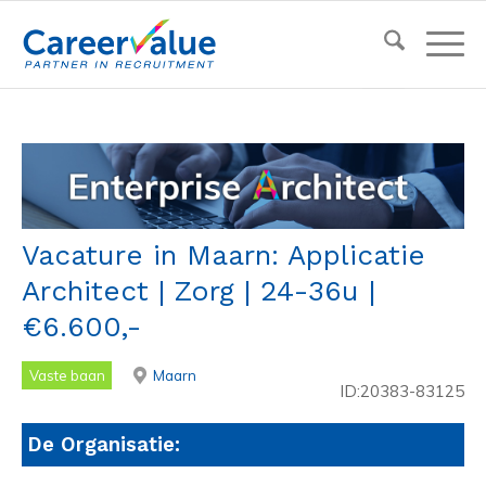
Vacature in Maarn: Applicatie
Architect | Zorg | 24-36u |
€6.600,-
Vaste baan
Maarn
ID:20383-83125
De Organisatie: