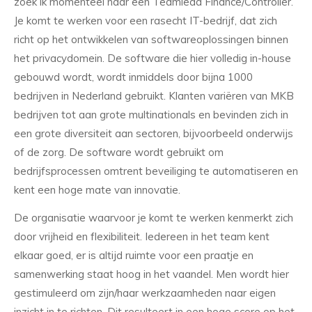
zoek ik momenteel naar een Teamlead Finance/Controller.
Je komt te werken voor een rasecht IT-bedrijf, dat zich
richt op het ontwikkelen van softwareoplossingen binnen
het privacydomein. De software die hier volledig in-house
gebouwd wordt, wordt inmiddels door bijna 1000
bedrijven in Nederland gebruikt. Klanten variëren van MKB
bedrijven tot aan grote multinationals en bevinden zich in
een grote diversiteit aan sectoren, bijvoorbeeld onderwijs
of de zorg. De software wordt gebruikt om
bedrijfsprocessen omtrent beveiliging te automatiseren en
kent een hoge mate van innovatie.
De organisatie waarvoor je komt te werken kenmerkt zich
door vrijheid en flexibiliteit. Iedereen in het team kent
elkaar goed, er is altijd ruimte voor een praatje en
samenwerking staat hoog in het vaandel. Men wordt hier
gestimuleerd om zijn/haar werkzaamheden naar eigen
inzicht in te richten. Dit resulteert in een hoge score op het