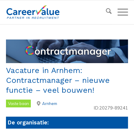
Vacature in Arnhem:
Contractmanager – nieuwe
functie – veel bouwen!
Vaste baan
Arnhem
ID:20279-89241
De organisatie: