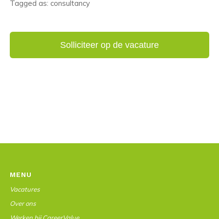
Tagged as: consultancy
MENU
Vacatures
Over ons
Werken bij CareerValue