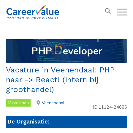
Vacature in Veenendaal: PHP
naar -> React! (intern bij
groothandel)
Vaste baan
Veenendaal
ID:11124-24686
De Organisatie: