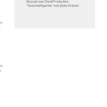
Bezoek aan DenkProducties:
‘Teamintelligentie’ met Jitske Kramer
en
.
es
.