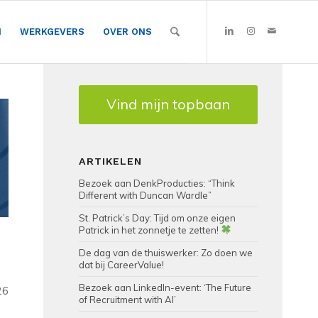
N
WERKGEVERS
OVER ONS
Vind mijn topbaan
ARTIKELEN
Bezoek aan DenkProducties: “Think
Different with Duncan Wardle”
St. Patrick’s Day: Tijd om onze eigen
Patrick in het zonnetje te zetten!
De dag van de thuiswerker: Zo doen we
dat bij CareerValue!
Bezoek aan LinkedIn-event: ‘The Future
26
of Recruitment with AI’