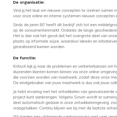
De organisatie:
Vind jij het leuk om nieuwe concepten te creëren samen 
voor onze online en interne systemen nieuwe concepten e
Sinds de jaren 80' heeft dit bedrijf zich tot een middelgro
op de consumentenmarkt. Ondanks de lange geschiedenis is
Het is dan ook het geval dat het overgrote deel van onz
plaats op informele wijze, waardoor ideeën en initiatie
gerealiseerd kunnen worden.
De functie:
Kritisch kijk jij naar de problemen en verbeterkansen om
duizenden klanten komen binnen via onze online omgeving e
die voorzien worden van maatwerk, zodat deze onze med
De eindgebruiker van jouw maatwerk is dus ook jouw coll
Je hebt ervaring met het ontwikkelen van geavanceerde w
project kunt aanbrengen. Volgens Scrum wordt er samen
deel automatisch gedaan in onze ontwikkelomgeving, zoda
vraagstukken. Continu blijven we bij met de laatste ont
Wij bieden een uitdagende werkomgeving met veel veran