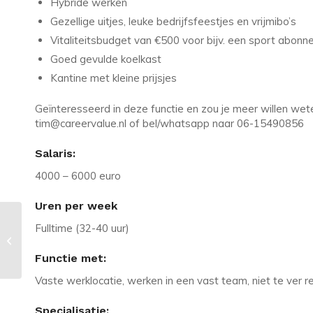
Hybride werken
Gezellige uitjes, leuke bedrijfsfeestjes en vrijmibo’s
Vitaliteitsbudget van €500 voor bijv. een sport abon
Goed gevulde koelkast
Kantine met kleine prijsjes
Geïnteresseerd in deze functie en zou je meer willen we
tim@careervalue.nl of bel/whatsapp naar 06-15490856
Salaris:
4000 – 6000 euro
Uren per week
Vacature in Ridderkerk: PHP
Fulltime (32-40 uur)
Developer – Symfony – Interne rol
–...
Functie met:
Vaste werklocatie, werken in een vast team, niet te ver r
Specialisatie: