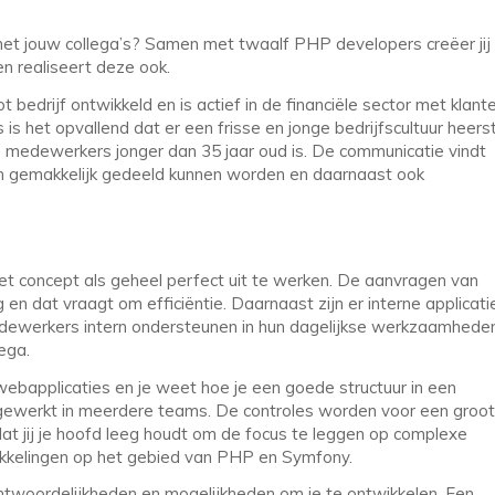
met jouw collega’s? Samen met twaalf PHP developers creëer jij
n realiseert deze ook.
ot bedrijf ontwikkeld en is actief in de financiële sector met klant
 het opvallend dat er een frisse en jonge bedrijfscultuur heerst
e medewerkers jonger dan 35 jaar oud is. De communicatie vindt
ven gemakkelijk gedeeld kunnen worden en daarnaast ook
 het concept als geheel perfect uit te werken. De aanvragen van
n dat vraagt om efficiëntie. Daarnaast zijn er interne applicati
ewerkers intern ondersteunen in hun dagelijkse werkzaamheden
ega.
ebapplicaties en je weet hoe je een goede structuur in een
gewerkt in meerdere teams. De controles worden voor een groot
t jij je hoofd leeg houdt om de focus te leggen op complexe
wikkelingen op het gebied van PHP en Symfony.
twoordelijkheden en mogelijkheden om je te ontwikkelen. Een