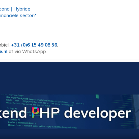
aand | Hybride
nanciële sector?
biel:
+31 (0)6 15 49 08 56
.
e.nl
of via WhatsApp.