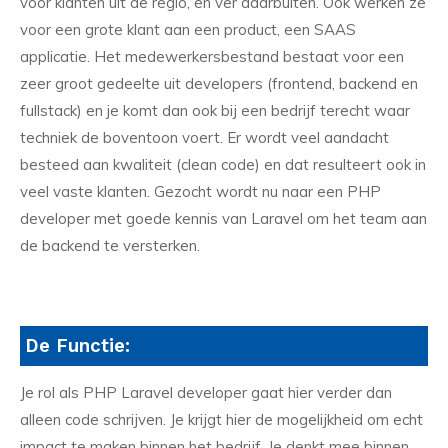
voor klanten uit de regio, en ver daarbuiten. Ook werken ze
voor een grote klant aan een product, een SAAS
applicatie. Het medewerkersbestand bestaat voor een
zeer groot gedeelte uit developers (frontend, backend en
fullstack) en je komt dan ook bij een bedrijf terecht waar
techniek de boventoon voert. Er wordt veel aandacht
besteed aan kwaliteit (clean code) en dat resulteert ook in
veel vaste klanten. Gezocht wordt nu naar een PHP
developer met goede kennis van Laravel om het team aan
de backend te versterken.
De Functie:
Je rol als PHP Laravel developer gaat hier verder dan
alleen code schrijven. Je krijgt hier de mogelijkheid om echt
impact te maken binnen het bedrijf. Je denkt mee binnen