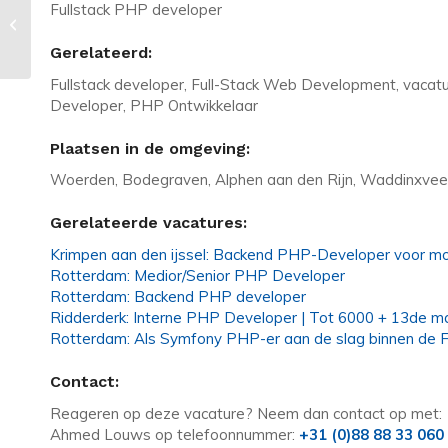
Vacature in Amsterdam: Power
Fullstack PHP developer
Apps developer | Duurzaamheid,
50% remote, tot...
Gerelateerd:
Fullstack developer, Full-Stack Web Development, vacatu
Developer, PHP Ontwikkelaar
Plaatsen in de omgeving:
Woerden, Bodegraven, Alphen aan den Rijn, Waddinxvee
Gerelateerde vacatures:
Krimpen aan den ijssel: Backend PHP-Developer voor mo
Rotterdam: Medior/Senior PHP Developer
Rotterdam: Backend PHP developer
Ridderderk: Interne PHP Developer | Tot 6000 + 13de m
Rotterdam: Als Symfony PHP-er aan de slag binnen de Fi
Contact:
Reageren op deze vacature? Neem dan contact op met:
Ahmed Louws op telefoonnummer:
+31 (0)88 88 33 060