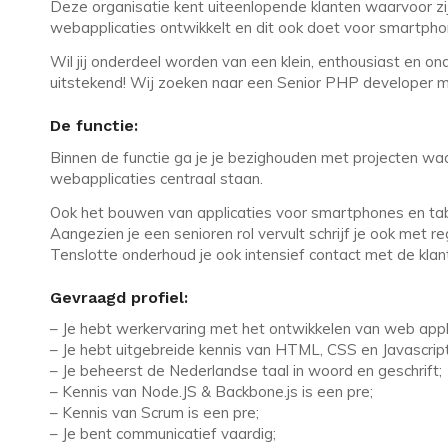
Deze organisatie kent uiteenlopende klanten waarvoor zi
webapplicaties ontwikkelt en dit ook doet voor smartpho
Wil jij onderdeel worden van een klein, enthousiast en 
uitstekend! Wij zoeken naar een Senior PHP developer m
De functie:
Binnen de functie ga je je bezighouden met projecten wa
webapplicaties centraal staan.
Ook het bouwen van applicaties voor smartphones en tabl
Aangezien je een senioren rol vervult schrijf je ook met r
Tenslotte onderhoud je ook intensief contact met de klan
Gevraagd profiel:
– Je hebt werkervaring met het ontwikkelen van web appl
– Je hebt uitgebreide kennis van HTML, CSS en Javascript
– Je beheerst de Nederlandse taal in woord en geschrift;
– Kennis van Node.JS & Backbone.js is een pre;
– Kennis van Scrum is een pre;
– Je bent communicatief vaardig;