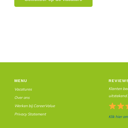
MENU
REVIEW
Klanten beo
Vacatures
uitstekend.
Over ons
Werken bij CareerValue
Privacy Statement
Klik hier o