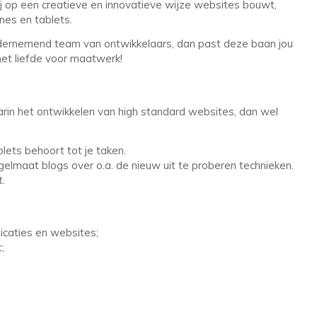
j op een creatieve en innovatieve wijze websites bouwt,
nes en tablets.
ondernemend team van ontwikkelaars, dan past deze baan jou
et liefde voor maatwerk!
arin het ontwikkelen van high standard websites, dan wel
ets behoort tot je taken.
egelmaat blogs over o.a. de nieuw uit te proberen technieken.
t.
icaties en websites;
;