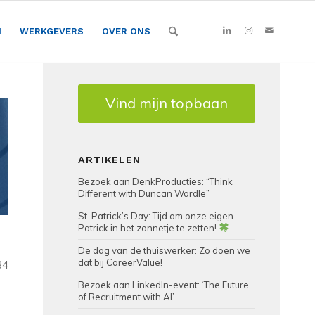
N
WERKGEVERS
OVER ONS
Vind mijn topbaan
ARTIKELEN
Bezoek aan DenkProducties: “Think
Different with Duncan Wardle”
St. Patrick’s Day: Tijd om onze eigen
Patrick in het zonnetje te zetten!
De dag van de thuiswerker: Zo doen we
dat bij CareerValue!
84
Bezoek aan LinkedIn-event: ‘The Future
of Recruitment with AI’