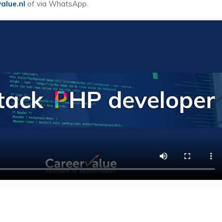
alue.nl
of via WhatsApp.