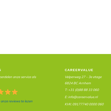
S
CAREERVALUE
ordelen onze service als
Velperweg 27 – 3e etage
6824 BC Arnhem
T: +31 (0)88 88 33 060
E: info@careervalue.nl
m onze reviews te lezen
KVK: 09177740 0000 060