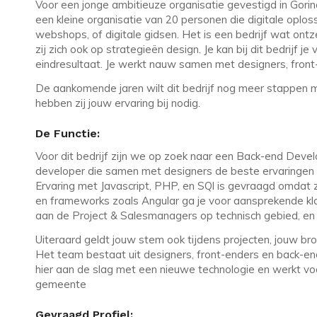
Voor een jonge ambitieuze organisatie gevestigd in Gori
een kleine organisatie van 20 personen die digitale oplo
webshops, of digitale gidsen. Het is een bedrijf wat on
zij zich ook op strategieën design. Je kan bij dit bedrijf j
eindresultaat. Je werkt nauw samen met designers, front
De aankomende jaren wilt dit bedrijf nog meer stappen 
hebben zij jouw ervaring bij nodig.
De Functie:
Voor dit bedrijf zijn we op zoek naar een Back-end Deve
developer die samen met designers de beste ervaringen 
Ervaring met Javascript, PHP, en SQl is gevraagd omdat 
en frameworks zoals Angular ga je voor aansprekende kla
aan de Project & Salesmanagers op technisch gebied, en b
Uiteraard geldt jouw stem ook tijdens projecten, jouw bro
Het team bestaat uit designers, front-enders en back-
hier aan de slag met een nieuwe technologie en werkt voor
gemeente
Gevraagd Profiel: