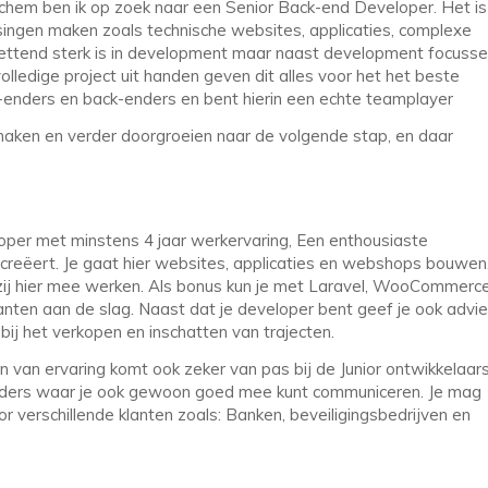
nchem ben ik op zoek naar een Senior Back-end Developer. Het is
ssingen maken zoals technische websites, applicaties, complexe
tzettend sterk is in development maar naast development focuss
e volledige project uit handen geven dit alles voor het het beste
-enders en back-enders en bent hierin een echte teamplayer
maken en verder doorgroeien naar de volgende stap, en daar
loper met minstens 4 jaar werkervaring, Een enthousiaste
creëert. Je gaat hier websites, applicaties en webshops bouwen
zij hier mee werken. Als bonus kun je met Laravel, WooCommerce
nten aan de slag. Naast dat je developer bent geef je ook advi
ij het verkopen en inschatten van trajecten.
n van ervaring komt ook zeker van pas bij de Junior ontwikkelaars
enders waar je ook gewoon goed mee kunt communiceren. Je mag
 verschillende klanten zoals: Banken, beveiligingsbedrijven en