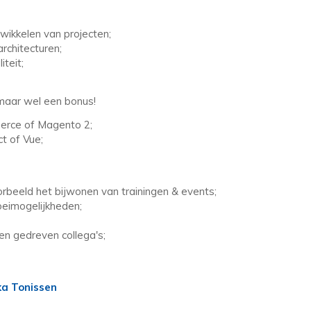
wikkelen van projecten;
rchitecturen;
teit;
maar wel een bonus!
erce of Magento 2;
t of Vue;
oorbeeld het bijwonen van trainingen & events;
oeimogelijkheden;
en gedreven collega's;
p met Mika Tonissen