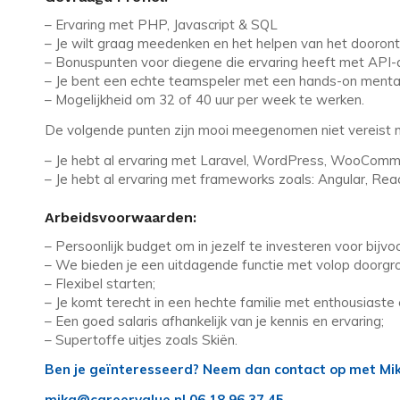
– Ervaring met PHP, Javascript & SQL
– Je wilt graag meedenken en het helpen van het dooront
– Bonuspunten voor diegene die ervaring heeft met API-a
– Je bent een echte teamspeler met een hands-on mentali
– Mogelijkheid om 32 of 40 uur per week te werken.
De volgende punten zijn mooi meegenomen niet vereist 
– Je hebt al ervaring met Laravel, WordPress, WooComm
– Je hebt al ervaring met frameworks zoals: Angular, Reac
Arbeidsvoorwaarden:
– Persoonlijk budget om in jezelf te investeren voor bijv
– We bieden je een uitdagende functie met volop doorgr
– Flexibel starten;
– Je komt terecht in een hechte familie met enthousiaste 
– Een goed salaris afhankelijk van je kennis en ervaring;
– Supertoffe uitjes zoals Skiën.
Ben je geïnteresseerd? Neem dan contact o
mika@careervalue.nl 06 18 96 37 45