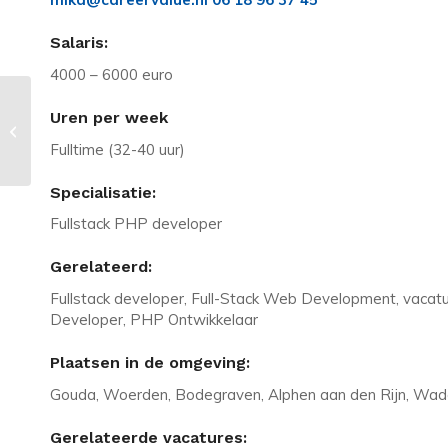
Salaris:
4000 – 6000 euro
Vacature in Almere: Fulstack .NET
Uren per week
ontwikkelaar/medium-lance/salaris
Fulltime (32-40 uur)
tot 90K
Specialisatie:
Fullstack PHP developer
Gerelateerd:
Fullstack developer, Full-Stack Web Development, vacatu
Developer, PHP Ontwikkelaar
Plaatsen in de omgeving:
Gouda, Woerden, Bodegraven, Alphen aan den Rijn, Wad
Gerelateerde vacatures: