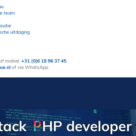
au
ce team
satie
sche uitdaging
of mobiel:
+31 (0)6 18 96 37 45
.
ue.nl
of via WhatsApp.