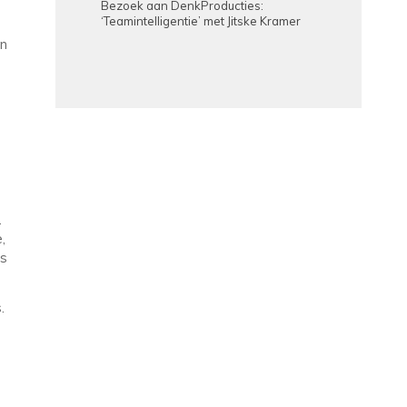
Bezoek aan DenkProducties:
‘Teamintelligentie’ met Jitske Kramer
en
.
,
es
.