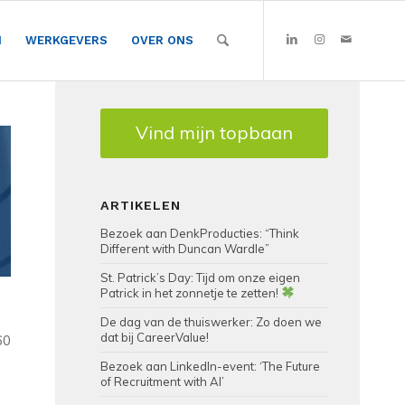
N
WERKGEVERS
OVER ONS
Vind mijn topbaan
ARTIKELEN
Bezoek aan DenkProducties: “Think
Different with Duncan Wardle”
St. Patrick’s Day: Tijd om onze eigen
Patrick in het zonnetje te zetten!
De dag van de thuiswerker: Zo doen we
dat bij CareerValue!
60
Bezoek aan LinkedIn-event: ‘The Future
of Recruitment with AI’