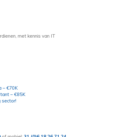
dienen, met kennis van IT
ta – €70K
ltant – €85K
 sector!
0
of mobiel:
31 (0)6 18 26 71 24
.