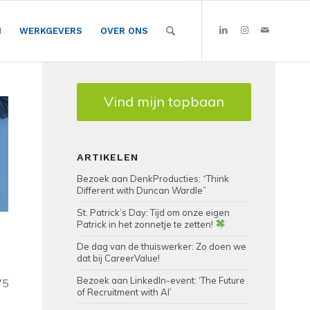
N
WERKGEVERS
OVER ONS
Vind mijn topbaan
ARTIKELEN
Bezoek aan DenkProducties: “Think
Different with Duncan Wardle”
St. Patrick’s Day: Tijd om onze eigen
Patrick in het zonnetje te zetten!
De dag van de thuiswerker: Zo doen we
dat bij CareerValue!
Bezoek aan LinkedIn-event: ‘The Future
75
of Recruitment with AI’