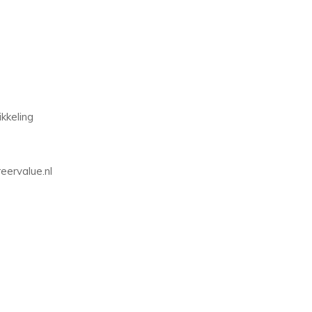
ikkeling
ervalue.nl