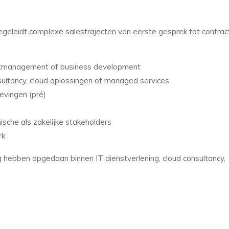
begeleidt complexe salestrajecten van eerste gesprek tot contrac
ountmanagement of business development
sultancy, cloud oplossingen of managed services
evingen (pré)
ische als zakelijke stakeholders
rk
ing hebben opgedaan binnen IT dienstverlening, cloud consultancy,