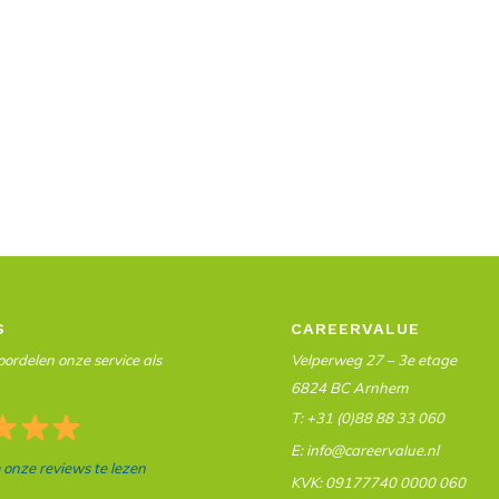
S
CAREERVALUE
ordelen onze service als
Velperweg 27 – 3e etage
6824 BC Arnhem
T: +31 (0)88 88 33 060
E: info@careervalue.nl
m onze reviews te lezen
KVK: 09177740 0000 060