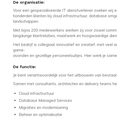
De organisatie:
Voor een gespecialiseerde IT dienstverlener zoeken wij
honderden klanten bij cloud infrastructuur, database om
landschappen.
Met bijna 200 medewerkers werken zij voor zowel commerc
langdurige klantrelaties, maatwerk en hoogwaardige dien
Het bedrijf is collegiaal, innovatief en creatief, met vee
game-
avonden en gezellige personeelsuitjes. Hier werk je sam
De functie:
Je bent verantwoordelijk voor het uitbouwen van bestaan
Samen met consultants, architecten en delivery teams hel
Cloud infrastructuur
Database Managed Services
Migraties en modernisering
Beheer en optimalisatie