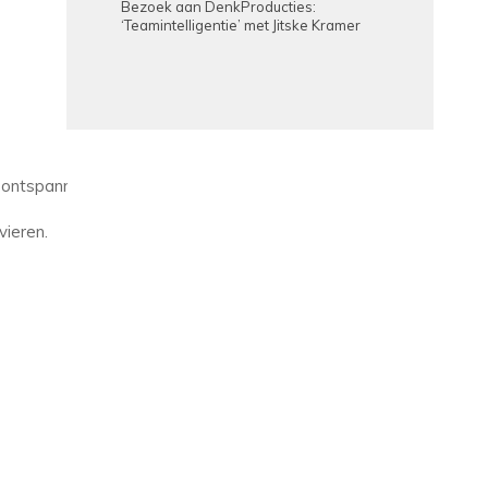
Bezoek aan DenkProducties:
‘Teamintelligentie’ met Jitske Kramer
or ontspanning en verbinding. Denk aan kennissessies, informatieav
vieren.