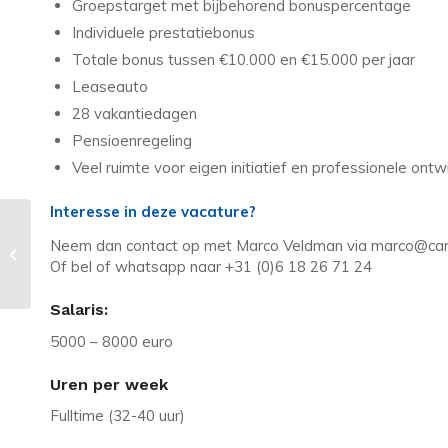
Groepstarget met bijbehorend bonuspercentage
Individuele prestatiebonus
Totale bonus tussen €10.000 en €15.000 per jaar
Leaseauto
28 vakantiedagen
Pensioenregeling
Veel ruimte voor eigen initiatief en professionele ontw
Interesse in deze vacature?
Vacature in Westervoort: Senior
Neem dan contact op met Marco Veldman via marco@care
PHP ontwikkelaar (Topwerkgever!)
Of bel of whatsapp naar +31 (0)6 18 26 71 24
Salaris:
5000 – 8000 euro
Uren per week
Fulltime (32-40 uur)