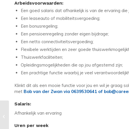
Arbeidsvoorwaarden:
Een goed salaris dat afhankelijk is van de ervaring die 
Een leaseauto of mobiliteitsvergoeding;
Een bonusregeling;
Een pensioenregeling zonder eigen bijdrage;
Een netto connectiviteitsvergoeding;
Flexibele werktijden en zeer goede thuiswerkmogelij
Thuiswerkfaciliteiten;
Opleidingsmogelijkheden die op jou afgestemd zijn;
Een prachtige functie waarbij je veel verantwoordelijkhe
Klinkt dit als een mooie functie voor jou en wil je graag 
met
Bob van der Zwan via 0639530641 of bob@career
Salaris:
Afhankelijk van ervaring
Vacature in Utrecht: RPA Developer
(UiPath)
Uren per week