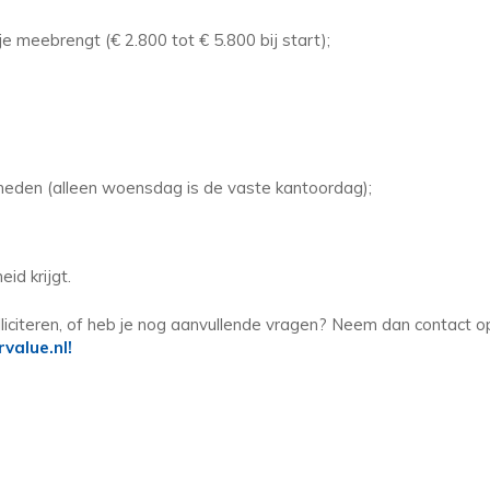
je meebrengt (€ 2.800 tot € 5.800 bij start);
kheden (alleen woensdag is de vaste kantoordag);
id krijgt.
solliciteren, of heb je nog aanvullende vragen? Neem dan contact o
value.nl!