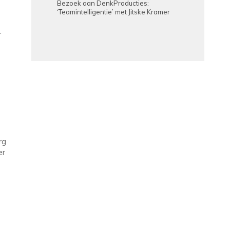
Bezoek aan DenkProducties:
‘Teamintelligentie’ met Jitske Kramer
.
rg
er