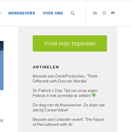
N
WERKGEVERS
OVER ONS
Vind mijn topbaan
ARTIKELEN
Bezoek aan DenkProducties: “Think
Different with Duncan Wardle”
St. Patrick’s Day: Tijd om onze eigen
Patrick in het zonnetje te zetten!
De dag van de thuiswerker: Zo doen we
dat bij CareerValue!
Bezoek aan LinkedIn-event: ‘The Future
86
of Recruitment with AI’