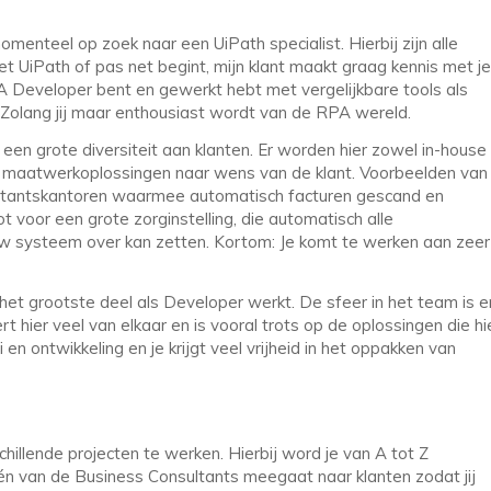
enteel op zoek naar een UiPath specialist. Hierbij zijn alle
et UiPath of pas net begint, mijn klant maakt graag kennis met je
A Developer bent en gewerkt hebt met vergelijkbare tools als
 Zolang jij maar enthousiast wordt van de RPA wereld.
een grote diversiteit aan klanten. Er worden hier zowel in-house
s maatwerkoplossingen naar wens van de klant. Voorbeelden van
ountantskantoren waarmee automatisch facturen gescand en
 voor een grote zorginstelling, die automatisch alle
w systeem over kan zetten. Kortom: Je komt te werken aan zeer
et grootste deel als Developer werkt. De sfeer in het team is e
t hier veel van elkaar en is vooral trots op de oplossingen die hi
en ontwikkeling en je krijgt veel vrijheid in het oppakken van
illende projecten te werken. Hierbij word je van A tot Z
 één van de Business Consultants meegaat naar klanten zodat jij