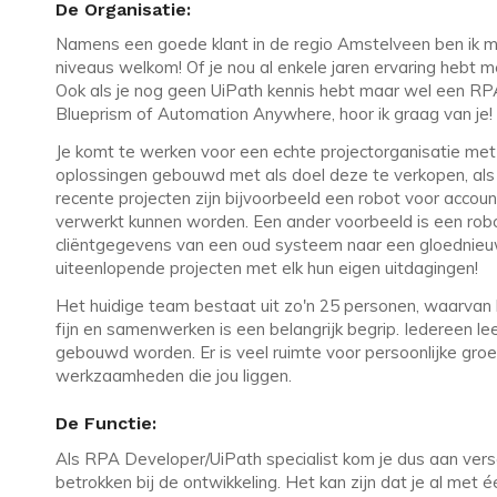
De Organisatie:
Namens een goede klant in de regio Amstelveen ben ik mom
niveaus welkom! Of je nou al enkele jaren ervaring hebt m
Ook als je nog geen UiPath kennis hebt maar wel een RP
Blueprism of Automation Anywhere, hoor ik graag van je!
Je komt te werken voor een echte projectorganisatie met 
oplossingen gebouwd met als doel deze te verkopen, al
recente projecten zijn bijvoorbeeld een robot voor acc
verwerkt kunnen worden. Een ander voorbeeld is een robot
cliëntgegevens van een oud systeem naar een gloednieu
uiteenlopende projecten met elk hun eigen uitdagingen!
Het huidige team bestaat uit zo'n 25 personen, waarvan h
fijn en samenwerken is een belangrijk begrip. Iedereen leer
gebouwd worden. Er is veel ruimte voor persoonlijke groei 
werkzaamheden die jou liggen.
De Functie:
Als RPA Developer/UiPath specialist kom je dus aan versch
betrokken bij de ontwikkeling. Het kan zijn dat je al met