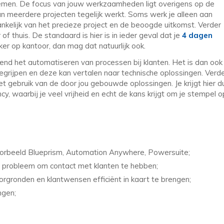
 nemen. De focus van jouw werkzaamheden ligt overigens op de
aan meerdere projecten tegelijk werkt. Soms werk je alleen aan
hankelijk van het precieze project en de beoogde uitkomst. Verder
 of thuis. De standaard is hier is in ieder geval dat je
4 dagen
vaker op kantoor, dan mag dat natuurlijk ook.
end het automatiseren van processen bij klanten. Het is dan ook
begrijpen en deze kan vertalen naar technische oplossingen. Verd
 het gebruik van de door jou gebouwde oplossingen. Je krijgt hier d
cy, waarbij je veel vrijheid en echt de kans krijgt om je stempel o
jvoorbeeld Blueprism, Automation Anywhere, Powersuite;
n probleem om contact met klanten te hebben;
rgronden en klantwensen efficiënt in kaart te brengen;
ngen;