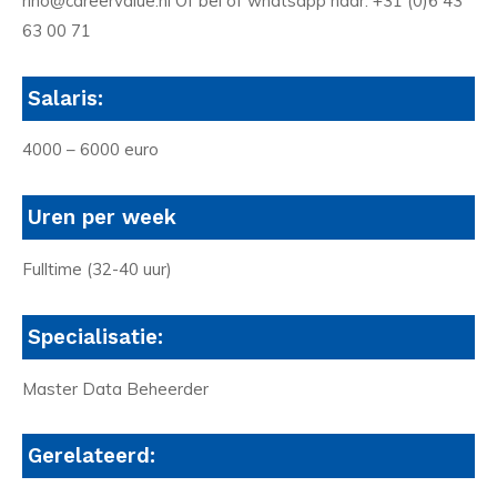
rino@careervalue.nl Of bel of whatsapp naar: +31 (0)6 43
63 00 71
Salaris:
4000 – 6000 euro
Uren per week
Fulltime (32-40 uur)
Specialisatie:
Master Data Beheerder
Gerelateerd: