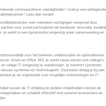
tstekende communicatieve vaardigheden? Zoek je een uitdagende
allatiebranche? Lees dan verder!
nstallatiebranche, met meerdere vestigingen verspreid door
artner voor zowel particulieren als bedrijven. Innovatie, kwalite
tie. Je werkt in een dynamische omgeving waar samenwerking en
rantwoordelijk voor het beheren, onderhouden en optimaliseren
erver, Azure en Office 365. Je werkt nauw samen met collega’s
 en veilige IT-omgeving te waarborgen. Je monitort systemen,
t nieuwe systemen en technologieën. Daarnaast draag je bij aan
 adviseer je de organisatie over mogelijke verbeteringen en IT-
hakel tussen de IT-afdeling en andere stakeholders binnen de
 vraagstukken en schakelt effectief met externe leveranciers en
den.