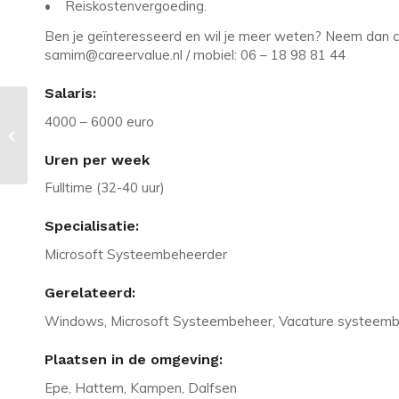
• Reiskostenvergoeding.
Ben je geïnteresseerd en wil je meer weten? Neem dan c
samim@careervalue.nl / mobiel: 06 – 18 98 81 44
Salaris:
4000 – 6000 euro
Vacature in Eindhoven: Freelance
Senior / Lead developer gezocht
Uren per week
Fulltime (32-40 uur)
Specialisatie:
Microsoft Systeembeheerder
Gerelateerd:
Windows, Microsoft Systeembeheer, Vacature systeem
Plaatsen in de omgeving:
Epe, Hattem, Kampen, Dalfsen