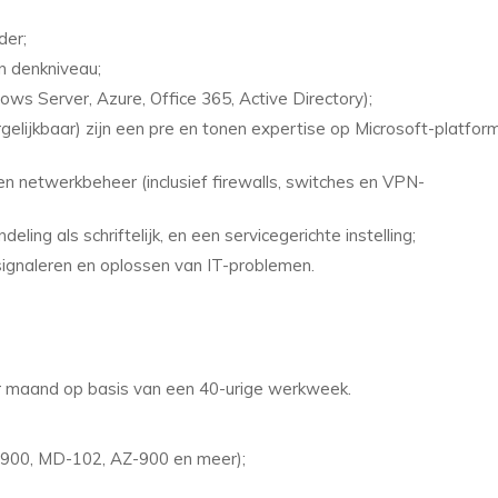
der;
n denkniveau;
ws Server, Azure, Office 365, Active Directory);
elijkbaar) zijn een pre en tonen expertise op Microsoft-platfor
en netwerkbeheer (inclusief firewalls, switches en VPN-
ng als schriftelijk, en een servicegerichte instelling;
signaleren en oplossen van IT-problemen.
er maand op basis van een 40-urige werkweek.
-900, MD-102, AZ-900 en meer);