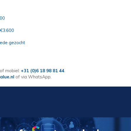
600
 €3.600
hede gezocht
of mobiel:
+31 (0)6 18 98 81 44
.
alue.nl
of via WhatsApp.