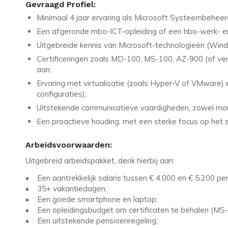
Gevraagd Profiel:
Minimaal 4 jaar ervaring als Microsoft Systeembeheer
Een afgeronde mbo-ICT-opleiding of een hbo-werk- e
Uitgebreide kennis van Microsoft-technologieën (Windo
Certificeringen zoals MD-100, MS-100, AZ-900 (of verg
aan;
Ervaring met virtualisatie (zoals Hyper-V of VMware) 
configuraties);
Uitstekende communicatieve vaardigheden, zowel mondeli
Een proactieve houding, met een sterke focus op het 
Arbeidsvoorwaarden:
Uitgebreid arbeidspakket, denk hierbij aan:
• Een aantrekkelijk salaris tussen € 4.000 en € 5.200 p
• 35+ vakantiedagen;
• Een goede smartphone en laptop;
• Een opleidingsbudget om certificaten te behalen (MS
• Een uitstekende pensioenregeling;