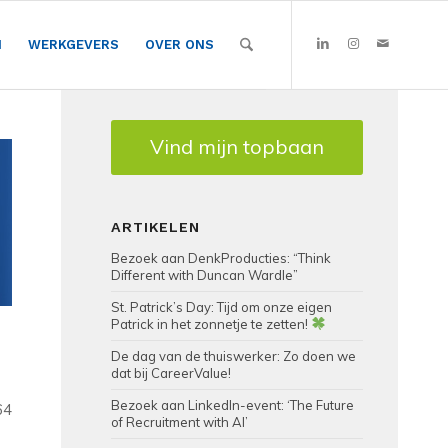
N
WERKGEVERS
OVER ONS
Vind mijn topbaan
ARTIKELEN
Bezoek aan DenkProducties: “Think
Different with Duncan Wardle”
St. Patrick’s Day: Tijd om onze eigen
Patrick in het zonnetje te zetten!
De dag van de thuiswerker: Zo doen we
dat bij CareerValue!
Bezoek aan LinkedIn-event: ‘The Future
64
of Recruitment with AI’