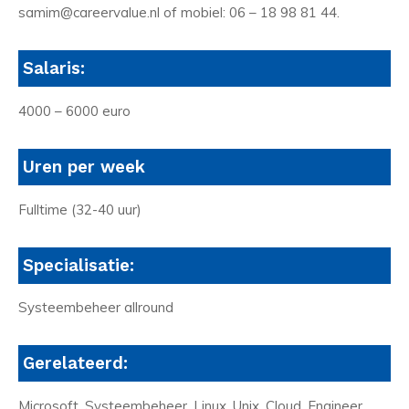
samim@careervalue.nl of mobiel: 06 – 18 98 81 44.
Salaris:
4000 – 6000 euro
Uren per week
Fulltime (32-40 uur)
Specialisatie:
Systeembeheer allround
Gerelateerd:
Microsoft, Systeembeheer, Linux, Unix, Cloud, Engineer,