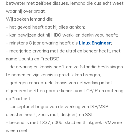
betweter met zelfbeeldissues. Iemand die dus echt weet
waar hij over praat.
Wij zoeken iemand die:
– het gevoel heeft dat hij alles aankan;
– kan bewijzen dat hij HBO werk- en denkniveau heeft;
– minstens 8 jaar ervaring heeft als
Linux Engineer
;
– meerjarige ervaring met de uitrol en beheer heeft, met
name Ubuntu en FreeBSD;
– de ervaring en kennis heeft om zelfstandig beslissingen
te nemen en zijn kennis in praktijk kan brengen;
– gedegen conceptuele kennis van networking in het
algemeen heeft en parate kennis van TCP/IP en routering
op *nix host;
– conceptueel begrip van de werking van ISP/MSP
diensten heeft, zoals mail, dns(sec) en SSL;
– bekend is met 1337, n00b, xkrcd en thinkgeek (VMware
is een pré).