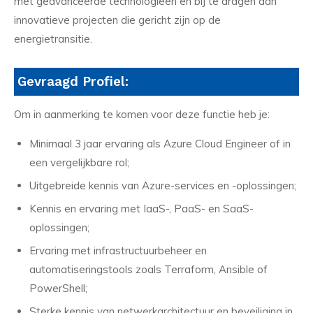
met geavanceerde technologieën en bij te dragen aan
innovatieve projecten die gericht zijn op de
energietransitie.
Gevraagd Profiel:
Om in aanmerking te komen voor deze functie heb je:
Minimaal 3 jaar ervaring als Azure Cloud Engineer of in
een vergelijkbare rol;
Uitgebreide kennis van Azure-services en -oplossingen;
Kennis en ervaring met IaaS-, PaaS- en SaaS-
oplossingen;
Ervaring met infrastructuurbeheer en
automatiseringstools zoals Terraform, Ansible of
PowerShell;
Sterke kennis van netwerkarchitectuur en beveiliging in