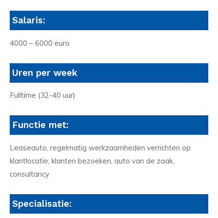
Salaris:
4000 – 6000 euro
Uren per week
Fulltime (32-40 uur)
Functie met:
Leaseauto, regelmatig werkzaamheden verrichten op
klantlocatie, klanten bezoeken, auto van de zaak,
consultancy
Specialisatie: