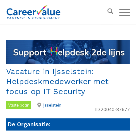
Vacature in Ijsselstein:
Helpdeskmedewerker met
focus op IT Security
Vaste baan
Ijsselstein
ID:20040-87677
De Organisatie: