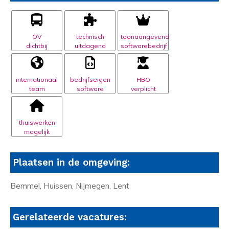
OV
technisch
toonaangevend
dichtbij
uitdagend
softwarebedrijf
internationaal
bedrijfseigen
HBO
team
software
verplicht
thuiswerken
mogelijk
Plaatsen in de omgeving:
Bemmel, Huissen, Nijmegen, Lent
Gerelateerde vacatures: