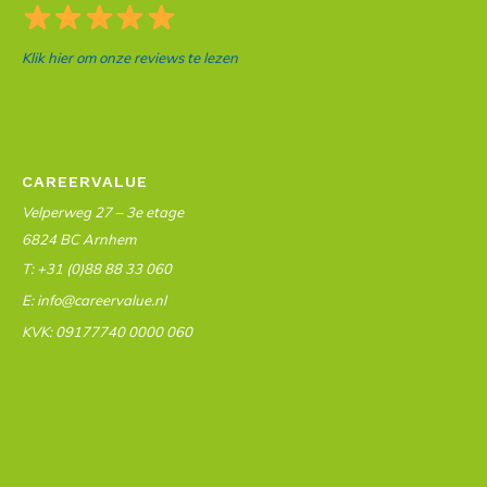
Klik hier om onze reviews te lezen
CAREERVALUE
Velperweg 27 – 3e etage
6824 BC Arnhem
T: +31 (0)88 88 33 060
E: info@careervalue.nl
KVK: 09177740 0000 060