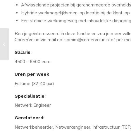
Afwisselende projecten bij gerenommeerde overheids
Hybride werkmogelijkheden: op locatie bij de klant, op 
Een stabiele werkomgeving met inhoudelijke diepgang 
Ben je geïnteresseerd in deze functie en zou je meer w
Vacature in Waalwijk: AWS
CareerValue via mail op: samim@careervalue.nl of per mob
Cloud/DevOps Engineer bij e-
commerce bedrijf
Salaris:
4500 – 6500 euro
Uren per week
Fulltime (32-40 uur)
Specialisatie:
Netwerk Engineer
Gerelateerd:
Netwerkbeheerder, Netwerkengineer, Infrastructuur, TCP/I