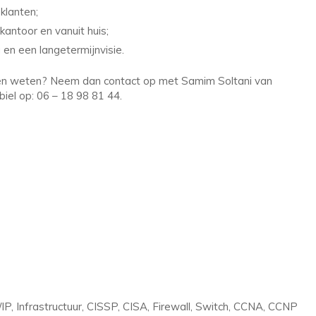
klanten;
kantoor en vanuit huis;
en een langetermijnvisie.
illen weten? Neem dan contact op met Samim Soltani van
iel op: 06 – 18 98 81 44.
P, Infrastructuur, CISSP, CISA, Firewall, Switch, CCNA, CCNP