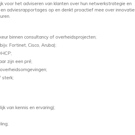
jk voor het adviseren van klanten over hun netwerkstrategie en
e en adviesrapportages op en denkt proactief mee over innovatie
uren.
rkeur binnen consultancy of overheidsprojecten;
ijv. Fortinet, Cisco, Aruba);
 DHCP;
ar zijn een pré;
n overheidsomgevingen;
 sterk;
jk van kennis en ervaring);
ling;