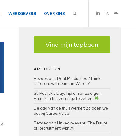
N
WERKGEVERS
OVER ONS
Vind mijn topbaan
ARTIKELEN
Bezoek aan DenkProducties: “Think
Different with Duncan Wardle”
St. Patrick’s Day: Tijd om onze eigen
Patrick in het zonnetje te zetten!
De dag van de thuiswerker: Zo doen we
dat bij CareerValue!
Bezoek aan LinkedIn-event: ‘The Future
24
of Recruitment with AI’