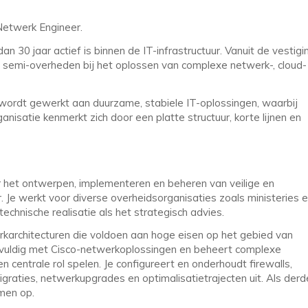
Netwerk Engineer.
n 30 jaar actief is binnen de IT-infrastructuur. Vanuit de vestigi
n semi-overheden bij het oplossen van complexe netwerk-, cloud-
wordt gewerkt aan duurzame, stabiele IT-oplossingen, waarbij
ganisatie kenmerkt zich door een platte structuur, korte lijnen en
r het ontwerpen, implementeren en beheren van veilige en
 Je werkt voor diverse overheidsorganisaties zoals ministeries 
technische realisatie als het strategisch advies.
rkarchitecturen die voldoen aan hoge eisen op het gebied van
elvuldig met Cisco-netwerkoplossingen en beheert complexe
centrale rol spelen. Je configureert en onderhoudt firewalls,
graties, netwerkupgrades en optimalisatietrajecten uit. Als derd
emen op.