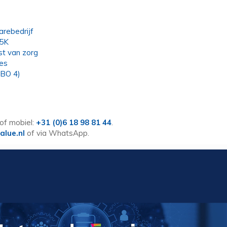
rebedrijf
.5K
t van zorg
ces
MBO 4)
of mobiel:
+31 (0)6 18 98 81 44
.
alue.nl
of via WhatsApp.