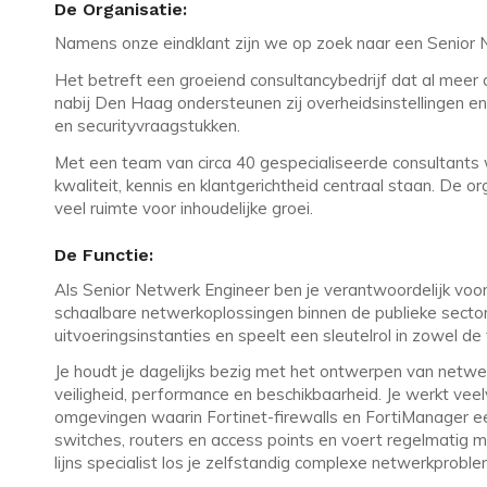
De Organisatie:
Namens onze eindklant zijn we op zoek naar een Senior 
Het betreft een groeiend consultancybedrijf dat al meer da
nabij Den Haag ondersteunen zij overheidsinstellingen e
en securityvraagstukken.
Met een team van circa 40 gespecialiseerde consultants 
kwaliteit, kennis en klantgerichtheid centraal staan. De or
veel ruimte voor inhoudelijke groei.
De Functie:
Als Senior Netwerk Engineer ben je verantwoordelijk voo
schaalbare netwerkoplossingen binnen de publieke sector.
uitvoeringsinstanties en speelt een sleutelrol in zowel de 
Je houdt je dagelijks bezig met het ontwerpen van netwe
veiligheid, performance en beschikbaarheid. Je werkt ve
omgevingen waarin Fortinet-firewalls en FortiManager een 
switches, routers en access points en voert regelmatig mi
lijns specialist los je zelfstandig complexe netwerkprobl