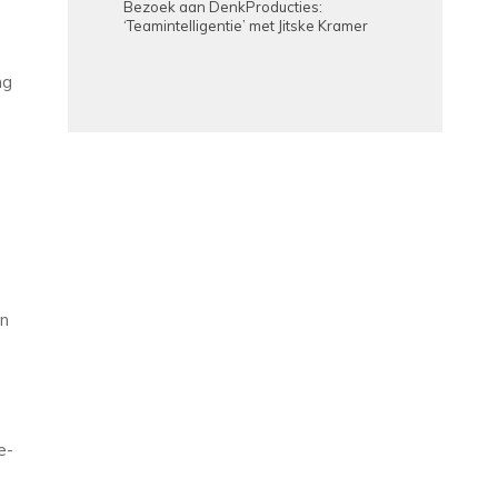
Bezoek aan DenkProducties:
‘Teamintelligentie’ met Jitske Kramer
ng
en
e-