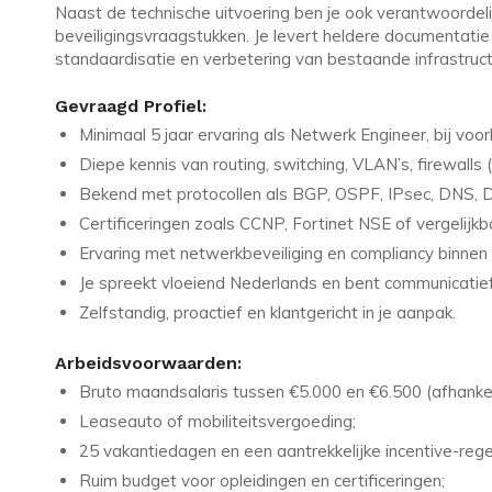
Naast de technische uitvoering ben je ook verantwoordeli
beveiligingsvraagstukken. Je levert heldere documentati
standaardisatie en verbetering van bestaande infrastruct
Gevraagd Profiel:
Minimaal 5 jaar ervaring als Netwerk Engineer, bij voo
Diepe kennis van routing, switching, VLAN’s, firewalls (b
Bekend met protocollen als BGP, OSPF, IPsec, DNS,
Certificeringen zoals CCNP, Fortinet NSE of vergelijkba
Ervaring met netwerkbeveiliging en compliancy binne
Je spreekt vloeiend Nederlands en bent communicatief
Zelfstandig, proactief en klantgericht in je aanpak.
Arbeidsvoorwaarden:
Bruto maandsalaris tussen €5.000 en €6.500 (afhankeli
Leaseauto of mobiliteitsvergoeding;
25 vakantiedagen en een aantrekkelijke incentive-rege
Ruim budget voor opleidingen en certificeringen;