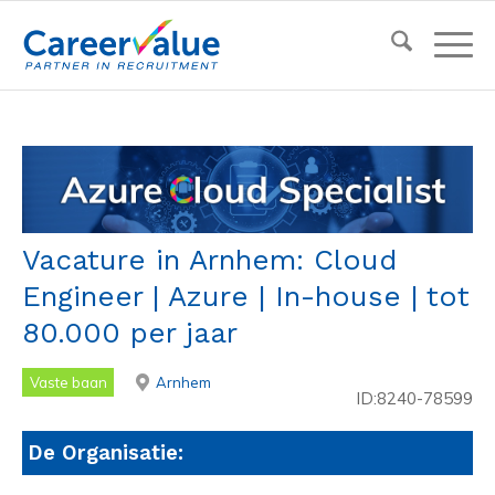
Vacature in Arnhem: Cloud
Engineer | Azure | In-house | tot
80.000 per jaar
Vaste baan
Arnhem
ID:8240-78599
De Organisatie: