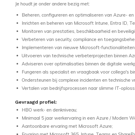
Je houdt je onder andere bezig met:
Beheren, configureren en optimaliseren van Azure- e
Inrichten en beheren van Microsoft Intune, Entra ID, 
Monitoren van prestaties, beschikbaarheid en beveili
Verbeteren van security, compliance en toegangsbehe
Implementeren van nieuwe Microsoft-functionaliteiten
Uitvoeren van technische verbeterprojecten binnen Az
Adviseren over optimalisaties binnen de digitale werkp
Fungeren als specialist en vraagbaak voor collega's bi
Ondersteunen bij complexe incidenten en technische v
Vertalen van bedrijfsprocessen naar slimme IT-oploss
Gevraagd profiel:
HBO werk- en denkniveau;
Minimaal 5 jaar werkervaring in een Azure / Modern Wo
Aantoonbare ervaring met Microsoft Azure;
Ervaring met Microsoft 365, Intune, Teams en SharePo