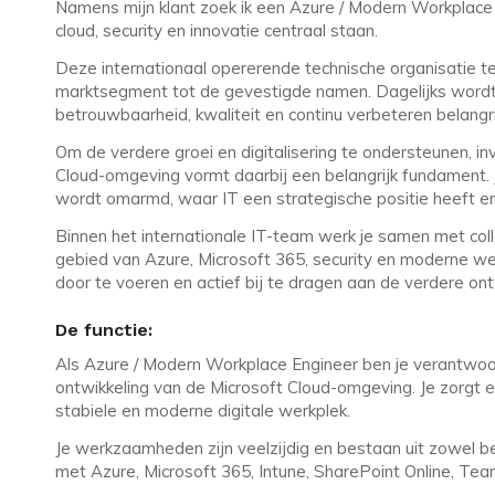
Namens mijn klant zoek ik een Azure / Modern Workplace
cloud, security en innovatie centraal staan.
Deze internationaal opererende technische organisatie 
marktsegment tot de gevestigde namen. Dagelijks wordt
betrouwbaarheid, kwaliteit en continu verbeteren belangr
Om de verdere groei en digitalisering te ondersteunen, in
Cloud-omgeving vormt daarbij een belangrijk fundament. 
wordt omarmd, waar IT een strategische positie heeft 
Binnen het internationale IT-team werk je samen met coll
gebied van Azure, Microsoft 365, security en moderne werk
door te voeren en actief bij te dragen aan de verdere on
De functie:
Als Azure / Modern Workplace Engineer ben je verantwoor
ontwikkeling van de Microsoft Cloud-omgeving. Je zorgt 
stabiele en moderne digitale werkplek.
Je werkzaamheden zijn veelzijdig en bestaan uit zowel b
met Azure, Microsoft 365, Intune, SharePoint Online, Tea