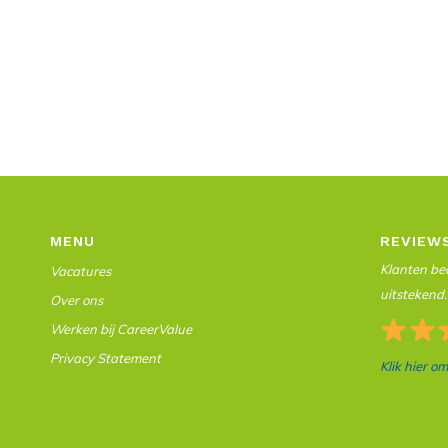
MENU
REVIEW
Klanten beo
Vacatures
uitstekend.
Over ons
Werken bij CareerValue
Privacy Statement
Klik hier o