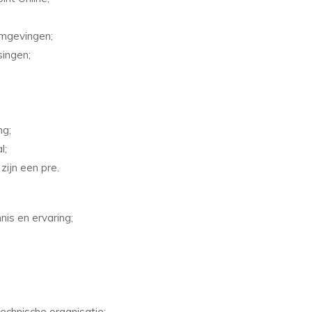
omgevingen;
singen;
ng;
l;
zijn een pre.
nis en ervaring;
echnische organisatie;