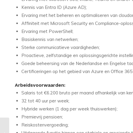
Kennis van Entra ID (Azure AD);
Ervaring met het beheren en optimaliseren van cloud
Affiniteit met Microsoft Security en Compliance-oplos
Ervaring met PowerShell;
Basiskennis van netwerken;
Sterke communicatieve vaardigheden;
Proactieve, zelfstandige en oplossingsgerichte instelli
Goede beheersing van de Nederlandse en Engelse taa
Certificeringen op het gebied van Azure en Office 365 
Arbeidsvoorwaarden:
Salaris tot €6.200 bruto per maand afhankelijk van ken
32 tot 40 uur per week;
Hybride werken (1 dag per week thuiswerken);
Premievrij pensioen;
Reiskostenvergoeding;
Vacature in Apeldoorn:
Uitdagende functie binnen een stabiele en groeiende t