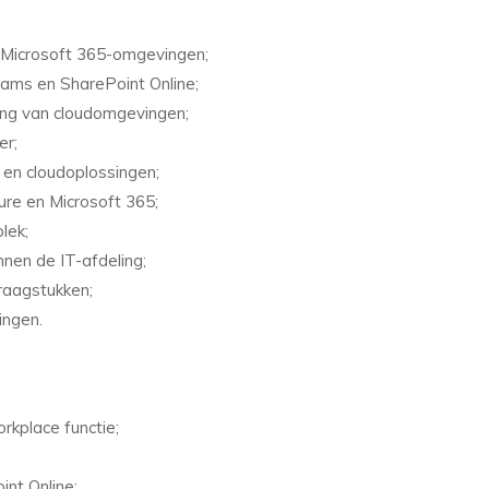
n Microsoft 365-omgevingen;
Teams en SharePoint Online;
ging van cloudomgevingen;
er;
 en cloudoplossingen;
ure en Microsoft 365;
lek;
nnen de IT-afdeling;
raagstukken;
ingen.
rkplace functie;
int Online;