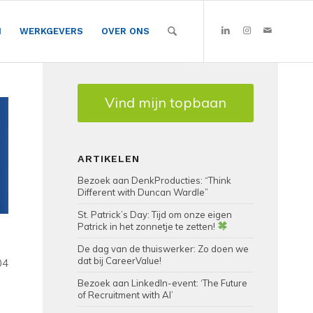
N
WERKGEVERS
OVER ONS
Vind mijn topbaan
ARTIKELEN
Bezoek aan DenkProducties: “Think
Different with Duncan Wardle”
St. Patrick’s Day: Tijd om onze eigen
Patrick in het zonnetje te zetten!
De dag van de thuiswerker: Zo doen we
dat bij CareerValue!
04
Bezoek aan LinkedIn-event: ‘The Future
of Recruitment with AI’