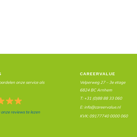
S
CAREERVALUE
ordelen onze service als
Velperweg 27 – 3e etage
6824 BC Arnhem
T: +31 (0)88 88 33 060
E: info@careervalue.nl
m onze reviews te lezen
KVK: 09177740 0000 060