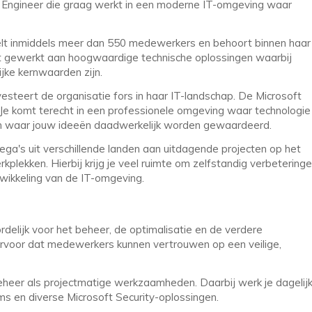
 Engineer die graag werkt in een moderne IT-omgeving waar
telt inmiddels meer dan 550 medewerkers en behoort binnen haar
 gewerkt aan hoogwaardige technische oplossingen waarbij
ijke kernwaarden zijn.
vesteert de organisatie fors in haar IT-landschap. De Microsoft
Je komt terecht in een professionele omgeving waar technologie
en waar jouw ideeën daadwerkelijk worden gewaardeerd.
ega's uit verschillende landen aan uitdagende projecten op het
plekken. Hierbij krijg je veel ruimte om zelfstandig verbetering
twikkeling van de IT-omgeving.
delijk voor het beheer, de optimalisatie en de verdere
ervoor dat medewerkers kunnen vertrouwen op een veilige,
eheer als projectmatige werkzaamheden. Daarbij werk je dagelij
ms en diverse Microsoft Security-oplossingen.