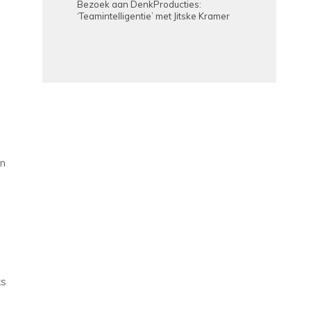
Bezoek aan DenkProducties:
‘Teamintelligentie’ met Jitske Kramer
en
ks