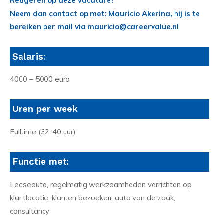
Reageren op deze vacature?
Neem dan contact op met: Mauricio Akerina, hij is te
bereiken per mail via mauricio@careervalue.nl
Salaris:
4000 – 5000 euro
Uren per week
Fulltime (32-40 uur)
Functie met:
Leaseauto, regelmatig werkzaamheden verrichten op
klantlocatie, klanten bezoeken, auto van de zaak,
consultancy