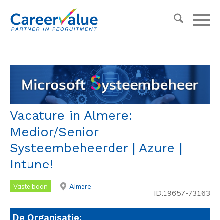
Vacature in Almere:
Medior/Senior
Systeembeheerder | Azure |
Intune!
Vaste baan
Almere
ID:19657-73163
De Organisatie: