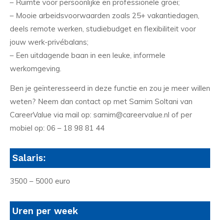
– Ruimte voor persoonlijke en professionele groei;
– Mooie arbeidsvoorwaarden zoals 25+ vakantiedagen,
deels remote werken, studiebudget en flexibiliteit voor
jouw werk-privébalans;
– Een uitdagende baan in een leuke, informele
werkomgeving.
Ben je geïnteresseerd in deze functie en zou je meer willen
weten? Neem dan contact op met Samim Soltani van
CareerValue via mail op: samim@careervalue.nl of per
mobiel op: 06 – 18 98 81 44
Salaris:
3500 – 5000 euro
Uren per week