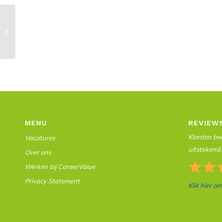
Vacature in Arnhem:
Maatschappelijk bedrijf zoekt
eerste tester voor brede ...
MENU
REVIEW
Klanten beo
Vacatures
uitstekend.
Over ons
Werken bij CareerValue
Privacy Statement
Klik hier o