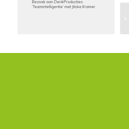
Bezoek aan DenkProducties:
‘Teamintelligentie’ met Jitske Kramer
Va
Bu
se