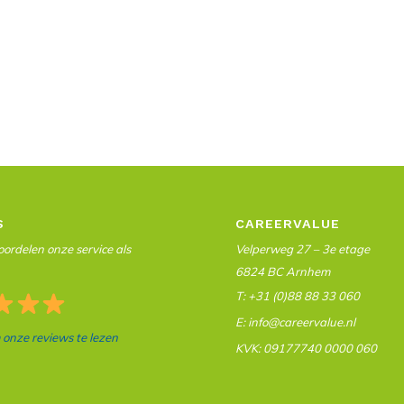
S
CAREERVALUE
ordelen onze service als
Velperweg 27 – 3e etage
6824 BC Arnhem
T: +31 (0)88 88 33 060
E: info@careervalue.nl
m onze reviews te lezen
KVK: 09177740 0000 060