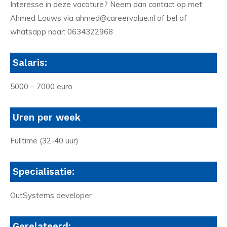
Interesse in deze vacature? Neem dan contact op met:
Ahmed Louws via ahmed@careervalue.nl of bel of
whatsapp naar: 0634322968
Salaris:
5000 – 7000 euro
Uren per week
Fulltime (32-40 uur)
Specialisatie:
OutSystems developer
Gerelateerd: