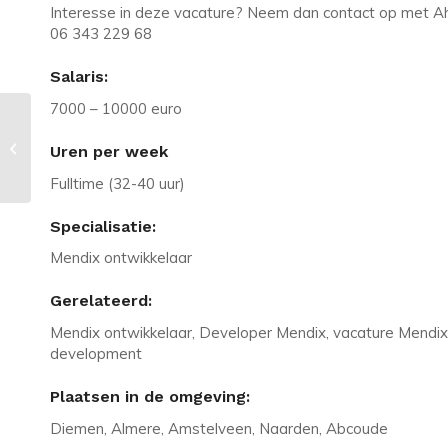
Interesse in deze vacature? Neem dan contact op met A
06 343 229 68
Salaris:
7000 – 10000 euro
Vacature in Gouda: Mendix
Consultant | Tot 10.000 pm |
Uren per week
Onbeperkte vakantied...
Fulltime (32-40 uur)
Specialisatie:
Mendix ontwikkelaar
Gerelateerd:
Mendix ontwikkelaar, Developer Mendix, vacature Mendix
development
Plaatsen in de omgeving:
Diemen, Almere, Amstelveen, Naarden, Abcoude