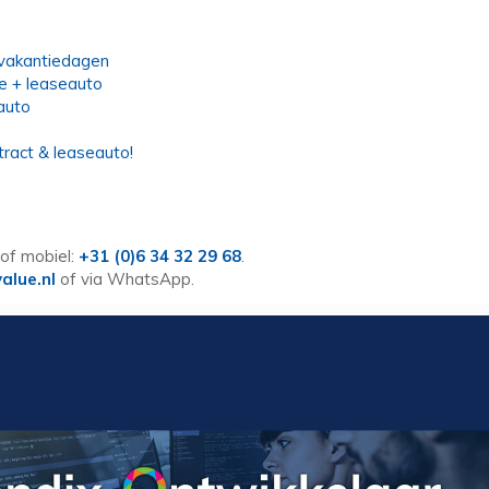
 vakantiedagen
e + leaseauto
auto
ract & leaseauto!
of mobiel:
+31 (0)6 34 32 29 68
.
alue.nl
of via WhatsApp.