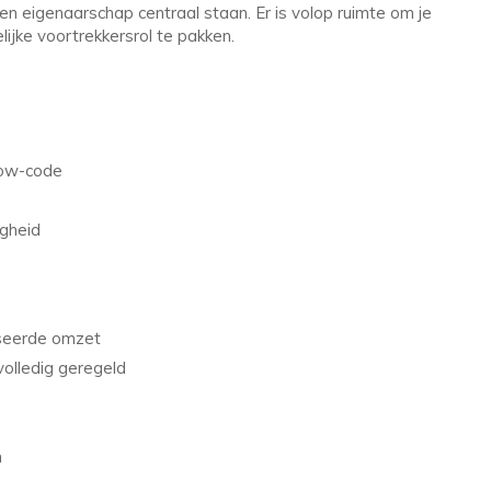
en eigenaarschap centraal staan. Er is volop ruimte om je
ijke voortrekkersrol te pakken.
low-code
gheid
iseerde omzet
volledig geregeld
n