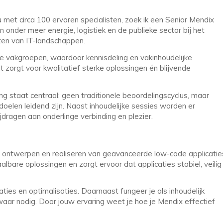
met circa 100 ervaren specialisten, zoek ik een Senior Mendix
onder meer energie, logistiek en de publieke sector bij het
hten van IT-landschappen.
e vakgroepen, waardoor kennisdeling en vakinhoudelijke
t zorgt voor kwalitatief sterke oplossingen én blijvende
ng staat centraal: geen traditionele beoordelingscyclus, maar
oelen leidend zijn. Naast inhoudelijke sessies worden er
jdragen aan onderlinge verbinding en plezier.
et ontwerpen en realiseren van geavanceerde low-code applicatie
lbare oplossingen en zorgt ervoor dat applicaties stabiel, veilig
ties en optimalisaties. Daarnaast fungeer je als inhoudelijk
waar nodig. Door jouw ervaring weet je hoe je Mendix effectief