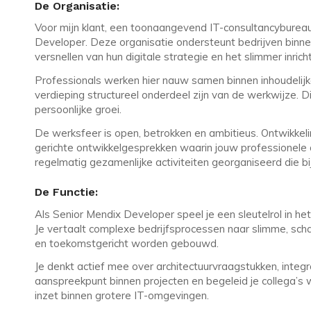
De Organisatie:
Voor mijn klant, een toonaangevend IT-consultancybureau 
Developer. Deze organisatie ondersteunt bedrijven binnen 
versnellen van hun digitale strategie en het slimmer inric
Professionals werken hier nauw samen binnen inhoudelijk
verdieping structureel onderdeel zijn van de werkwijze. Di
persoonlijke groei.
De werksfeer is open, betrokken en ambitieus. Ontwikkeli
gerichte ontwikkelgesprekken waarin jouw professionele d
regelmatig gezamenlijke activiteiten georganiseerd die bi
De Functie:
Als Senior Mendix Developer speel je een sleutelrol in h
Je vertaalt complexe bedrijfsprocessen naar slimme, schaa
en toekomstgericht worden gebouwd.
Je denkt actief mee over architectuurvraagstukken, integra
aanspreekpunt binnen projecten en begeleid je collega’s 
inzet binnen grotere IT-omgevingen.