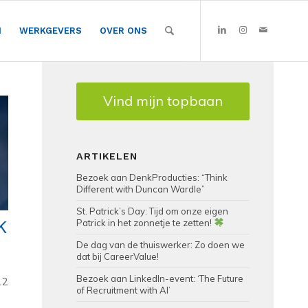
N
WERKGEVERS
OVER ONS
Vind mijn topbaan
ARTIKELEN
Bezoek aan DenkProducties: “Think
Different with Duncan Wardle”
St. Patrick’s Day: Tijd om onze eigen
K
Patrick in het zonnetje te zetten!
De dag van de thuiswerker: Zo doen we
dat bij CareerValue!
Bezoek aan LinkedIn-event: ‘The Future
12
of Recruitment with AI’