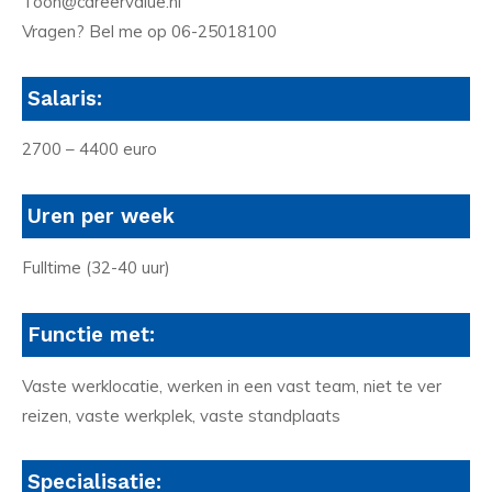
Toon@careervalue.nl
Vragen? Bel me op 06-25018100
Salaris:
2700 – 4400 euro
Uren per week
Fulltime (32-40 uur)
Functie met:
Vaste werklocatie, werken in een vast team, niet te ver
reizen, vaste werkplek, vaste standplaats
Specialisatie: