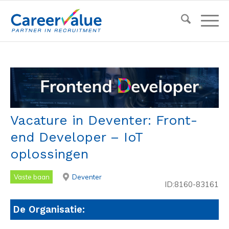
Vacature in Deventer: Front-
end Developer – IoT
oplossingen
Vaste baan
Deventer
ID:8160-83161
De Organisatie: