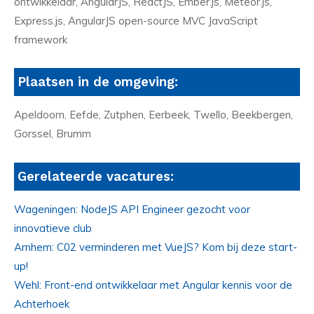
ontwikkelaar, AngularJS, ReactJS, Ember.js, Meteor.js,
Express.js, AngularJS open-source MVC JavaScript
framework
Plaatsen in de omgeving:
Apeldoorn, Eefde, Zutphen, Eerbeek, Twello, Beekbergen,
Gorssel, Brumm
Gerelateerde vacatures:
Wageningen: NodeJS API Engineer gezocht voor
innovatieve club
Arnhem: C02 verminderen met VueJS? Kom bij deze start-
up!
Wehl: Front-end ontwikkelaar met Angular kennis voor de
Achterhoek