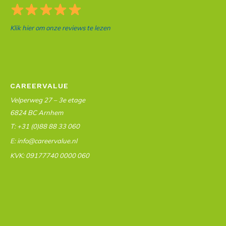
Klik hier om onze reviews te lezen
CAREERVALUE
Velperweg 27 – 3e etage
6824 BC Arnhem
T: +31 (0)88 88 33 060
E: info@careervalue.nl
KVK: 09177740 0000 060