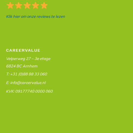
Klik hier om onze reviews te lezen
CAREERVALUE
Velperweg 27 – 3e etage
6824 BC Arnhem
T: +31 (0)88 88 33 060
E: info@careervalue.nl
KVK: 09177740 0000 060