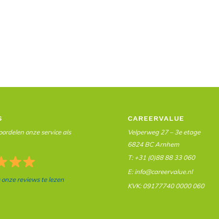
S
CAREERVALUE
ordelen onze service als
Velperweg 27 – 3e etage
6824 BC Arnhem
T: +31 (0)88 88 33 060
E: info@careervalue.nl
m onze reviews te lezen
KVK: 09177740 0000 060