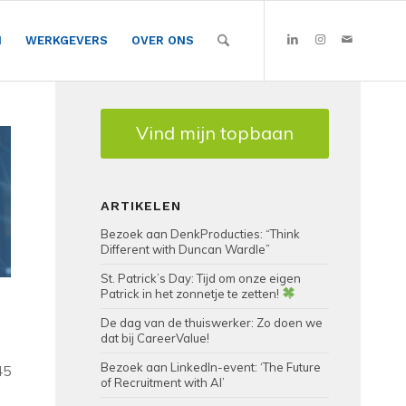
N
WERKGEVERS
OVER ONS
Vind mijn topbaan
ARTIKELEN
Bezoek aan DenkProducties: “Think
Different with Duncan Wardle”
St. Patrick’s Day: Tijd om onze eigen
Patrick in het zonnetje te zetten!
De dag van de thuiswerker: Zo doen we
dat bij CareerValue!
Bezoek aan LinkedIn-event: ‘The Future
45
of Recruitment with AI’