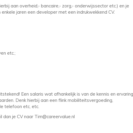
erbij aan overheid,- bancaire,- zorg,- onderwijssector etc.) en je
en enkele jaren een developer met een indrukwekkend CV.
en etc.;
stekend! Een salaris wat afhankelijk is van de kennis en ervarin
rden. Denk hierbij aan een flink mobiliteitsvergoeding,
 telefoon etc, etc.
ail dan je CV naar Tim@careervalue.nl