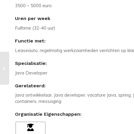
3500 – 5000 euro
Uren per week
Fulltime (32-40 uur)
Functie met:
Leaseauto, regelmatig werkzaamheden verrichten op klant
Vacature in Bodegraven: Gezocht:
Specialisatie:
Junior hosting engineer met LAMP
Java Developer
kennis!
Gerelateerd:
Java ontwikkelaar, Java developer, vacature Java, spring, J
containers, messaging
Organisatie Eigenschappen: