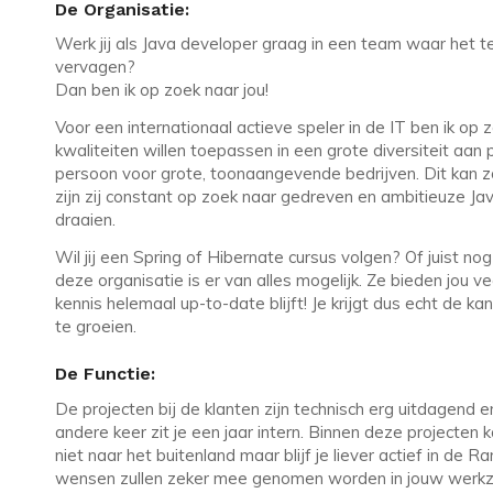
De Organisatie:
Werk jij als Java developer graag in een team waar het te
vervagen?
Dan ben ik op zoek naar jou!
Voor een internationaal actieve speler in de IT ben ik op
kwaliteiten willen toepassen in een grote diversiteit aan 
persoon voor grote, toonaangevende bedrijven. Dit kan z
zijn zij constant op zoek naar gedreven en ambitieuze J
draaien.
Wil jij een Spring of Hibernate cursus volgen? Of juist n
deze organisatie is er van alles mogelijk. Ze bieden jou v
kennis helemaal up-to-date blijft! Je krijgt dus echt de kan
te groeien.
De Functie:
De projecten bij de klanten zijn technisch erg uitdagend 
andere keer zit je een jaar intern. Binnen deze projecten k
niet naar het buitenland maar blijf je liever actief in de 
wensen zullen zeker mee genomen worden in jouw werk