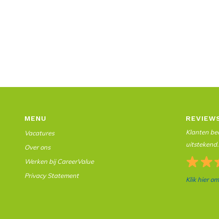
MENU
REVIEW
Klanten beo
Vacatures
uitstekend.
Over ons
Werken bij CareerValue
Privacy Statement
Klik hier o