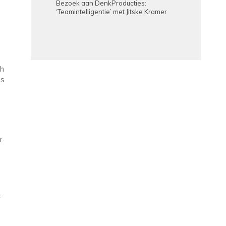
Bezoek aan DenkProducties:
‘Teamintelligentie’ met Jitske Kramer
ch
es
r
r