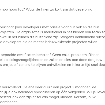
mpo hoog ligt? Waar de lijnen zo kort zijn dat deze bijna
 zoek naar Java developers met passie voor hun vak en die hun
projecten. De organisatie is marktleider in het bieden van technis
owel in het binnen als buitenland zijn. Wegens aanhoudend succ
ava developers die de meest indrukwekkende projecten willen
og bepaalde certificaten behalen? Geen enkel probleem! Binnen
eel opleidingsmogelijkheden en zullen er alles aan doen dat jouw
s om jezelf continu te blijven ontwikkelen en in korte tijd snel doo
en verschillend. De ene keer duurt een project 3 maanden, de
an jij je ook helemaal specialiseren op één vakgebied. Wil je lieve
Randstad, ook dan zijn er tal van mogelijkheden. Kortom, jouw
zaamheden.