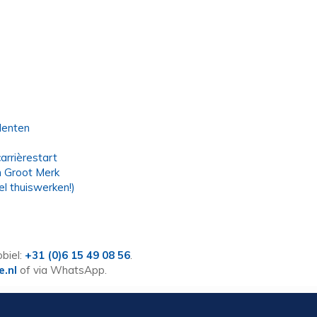
lenten
arrièrestart
n Groot Merk
l thuiswerken!)
biel:
+31 (0)6 15 49 08 56
.
e.nl
of via WhatsApp.