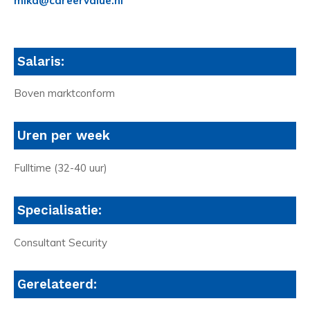
mika@careervalue.nl
Salaris:
Boven marktconform
Uren per week
Fulltime (32-40 uur)
Specialisatie:
Consultant Security
Gerelateerd: